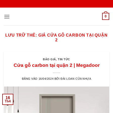
Bỏ
qua
nội
0
dung
LƯU TRỮ THẺ:
GIÁ CỬA GỖ CARBON TẠI QUẬN
2
BÁO GIÁ
,
TIN TỨC
Cửa gỗ carbon tại quận 2 | Megadoor
ĐĂNG VÀO
16/04/2024
BỞI
ĐÀI LOAN CỬA NHỰA
16
Th4