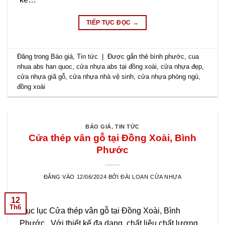
TIẾP TỤC ĐỌC
→
Đăng trong
Báo giá
,
Tin tức
|
Được gắn thẻ
bình phước
,
cua
nhua abs han quoc
,
cửa nhựa abs tại đồng xoài
,
cửa nhựa đẹp
,
cửa nhựa giã gỗ
,
cửa nhựa nhà vệ sinh
,
cửa nhựa phòng ngủ
,
đồng xoài
BÁO GIÁ
,
TIN TỨC
Cửa thép vân gỗ tại Đồng Xoài, Bình
Phước
ĐĂNG VÀO
12/06/2024
BỞI
ĐÀI LOAN CỬA NHỰA
12
Th6
Mục lục Cửa thép vân gỗ tại Đồng Xoài, Bình
Phước. Với thiết kế đa dạng, chất liệu chất lượng