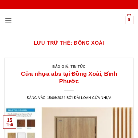
Bỏ
qua
nội
0
dung
LƯU TRỮ THẺ:
ĐỒNG XOÀI
BÁO GIÁ
,
TIN TỨC
Cửa nhựa abs tại Đồng Xoài, Bình
Phước
ĐĂNG VÀO
15/06/2024
BỞI
ĐÀI LOAN CỬA NHỰA
15
Th6