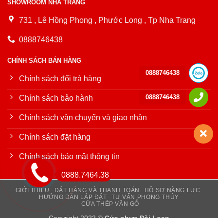
SHOWROOM NHA TRANG
731 , Lê Hồng Phong , Phước Long , Tp Nha Trang
0888746438
CHÍNH SÁCH BÁN HÀNG
0888746438
Chính sách đổi trả hàng
0888746438
Chính sách bảo hành
Chính sách vận chuyển và giao nhận
Chính sách đặt hàng
Chính sách bảo mật thông tin
0888.7464.38
GIỚI THIỆU
ĐẶT HÀNG VÀ THANH TOÁN
HỒ SƠ NĂNG LỰC
HƯỚNG DẪN LẮP ĐẶT
TƯ VẤN PHONG THỦY
CỬA THÉP VÂN GỖ
Copyright 2022 ©
Cửa nhựa Đài Loan