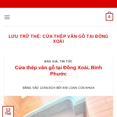
Bỏ
qua
nội
0
dung
LƯU TRỮ THẺ:
CỬA THÉP VÂN GỖ TẠI ĐỒNG
XOÀI
BÁO GIÁ
,
TIN TỨC
Cửa thép vân gỗ tại Đồng Xoài, Bình
Phước
ĐĂNG VÀO
12/06/2024
BỞI
ĐÀI LOAN CỬA NHỰA
12
Th6