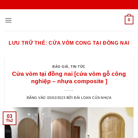
Bỏ
qua
nội
0
dung
LƯU TRỮ THẺ:
CỬA VÒM CONG TẠI ĐỒNG NAI
BÁO GIÁ
,
TIN TỨC
Cửa vòm tại đồng nai [cửa vòm gỗ công
nghiệp – nhựa composite ]
ĐĂNG VÀO
03/02/2023
BỞI
ĐÀI LOAN CỬA NHỰA
03
Th2