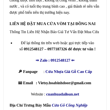
chống được mối mọt , không bị cong vênh , không thấm
nước , và có tuổi thọ trung bình cao , giá thành rẻ nên vẫn
được phổ biến trên thị trường hiện nay.
LIÊN HỆ ĐẶT MUA CỬA VÒM TẠI ĐỒNG NAI
Thông Tin Liên Hệ Nhận Báo Giá Tư Vấn Đặt Mua Cửa
Để lại thông tin trên web hoặc gọi trực tiếp vào
số
0912548127 – 0977187326 để được tư vấn !
⇒
Zalo : 0912548127
⇐
🔎 Fanpage
:
Cửa Nhựa Giả Gỗ Cao Cấp
📧 Email : Vietsy.hoabinhdoor@gmail.com
Website :
cuanhuadailoan.net
Địa Chỉ Trưng Bày Mẫu
Cửa Gỗ Công Nghiệp