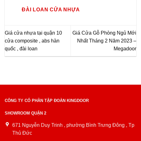
ĐÀI LOAN CỬA NHỰA
Giá cửa nhựa tại quận 10
Giá Cửa Gỗ Phòng Ngủ Mới
cửa composite , abs hàn
Nhất Tháng 2 Năm 2023 –
quốc , đài loan
Megadoor
CÔNG TY CỔ PHẦN TẬP ĐOÀN KINGDOOR
SHOWROOM QUẬN 2
671 Nguyễn Duy Trinh , phường Bình Trưng Đông , Tp
Thủ Đức