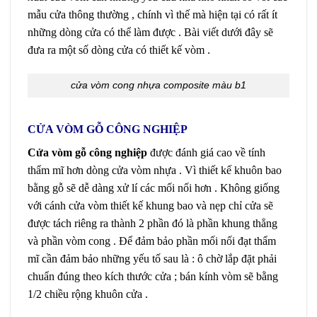
mẫu cửa thông thường , chính vì thế mà hiện tại có rất ít
những dòng cửa có thể làm được . Bài viết dưới đây sẽ
đưa ra một số dòng cửa có thiết kế vòm .
cửa vòm cong nhựa composite màu b1
CỬA VÒM GỖ CÔNG NGHIỆP
Cửa vòm gỗ công nghiệp
được đánh giá cao về tính
thẩm mĩ hơn dòng cửa vòm nhựa . Vì thiết kế khuôn bao
bằng gỗ sẽ dễ dàng xử lí các mối nối hơn . Không giống
với cánh cửa vòm thiết kế khung bao và nẹp chỉ cửa sẽ
được tách riêng ra thành 2 phần đó là phần khung thẳng
và phần vòm cong . Để đảm bảo phần mối nối đạt thẩm
mĩ cần đảm bảo những yếu tố sau là : ô chờ lắp đặt phải
chuẩn đúng theo kích thước cửa ; bán kính vòm sẽ bằng
1/2 chiều rộng khuôn cửa .