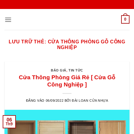
Bỏ
qua
nội
0
dung
LƯU TRỮ THẺ:
CỬA THÔNG PHÒNG GỖ CÔNG
NGHIỆP
BÁO GIÁ
,
TIN TỨC
Cửa Thông Phòng Giá Rẻ [ Cửa Gỗ
Công Nghiệp ]
ĐĂNG VÀO
06/09/2022
BỞI
ĐÀI LOAN CỬA NHỰA
06
Th9