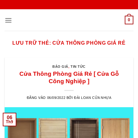
Bỏ
qua
nội
0
dung
LƯU TRỮ THẺ:
CỬA THÔNG PHÒNG GIÁ RẺ
BÁO GIÁ
,
TIN TỨC
Cửa Thông Phòng Giá Rẻ [ Cửa Gỗ
Công Nghiệp ]
ĐĂNG VÀO
06/09/2022
BỞI
ĐÀI LOAN CỬA NHỰA
06
Th9