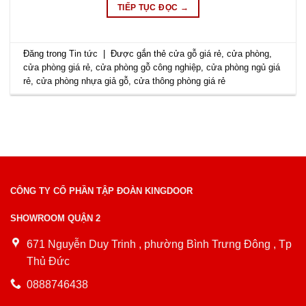
TIẾP TỤC ĐỌC
→
Đăng trong
Tin tức
|
Được gắn thẻ
cửa gỗ giá rẻ
,
cửa phòng
,
cửa phòng giá rẻ
,
cửa phòng gỗ công nghiệp
,
cửa phòng ngủ giá
rẻ
,
cửa phòng nhựa giả gỗ
,
cửa thông phòng giá rẻ
CÔNG TY CỔ PHẦN TẬP ĐOÀN KINGDOOR
SHOWROOM QUẬN 2
671 Nguyễn Duy Trinh , phường Bình Trưng Đông , Tp
Thủ Đức
0888746438