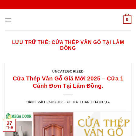
Bỏ
qua
nội
0
dung
LƯU TRỮ THẺ:
CỬA THÉP VÂN GỖ TẠI LÂM
ĐỒNG
UNCATEGORIZED
Cửa Thép Vân Gỗ Giá Mới 2025 – Cửa 1
Cánh Đơn Tại Lâm Đồng.
ĐĂNG VÀO
27/09/2025
BỞI
ĐÀI LOAN CỬA NHỰA
27
Th9