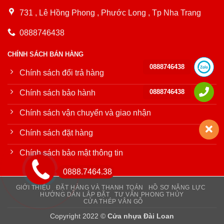
731 , Lê Hồng Phong , Phước Long , Tp Nha Trang
0888746438
CHÍNH SÁCH BÁN HÀNG
0888746438
Chính sách đổi trả hàng
0888746438
Chính sách bảo hành
Chính sách vận chuyển và giao nhận
Chính sách đặt hàng
Chính sách bảo mật thông tin
0888.7464.38
GIỚI THIỆU
ĐẶT HÀNG VÀ THANH TOÁN
HỒ SƠ NĂNG LỰC
HƯỚNG DẪN LẮP ĐẶT
TƯ VẤN PHONG THỦY
CỬA THÉP VÂN GỖ
Copyright 2022 ©
Cửa nhựa Đài Loan