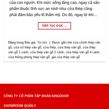
của con người. Khi mức sống tăng cao, ngay cả sản
phẩm thuộc lĩnh vực an ninh như cửa thép cũng
phải đảm bảo yếu tố thẩm mỹ. Do đó, ngay từ khi…
TIẾP TỤC ĐỌC
→
Đăng trong
Báo giá
,
Tin tức
|
Được gắn thẻ
cửa chính thép vân
gỗ
,
cửa sổ thép vân gỗ
,
cửa thép
,
cửa thép vân gỗ
,
cửa thép
vân gỗ 1 cánh
,
cửa thép vân gỗ 2 cánh
,
cửa thép vân gỗ 4 cánh
,
cửa thông phòng thép vân gỗ
,
giá cửa thép vân gỗ
CÔNG TY CỔ PHẦN TẬP ĐOÀN KINGDOOR
SHOWROOM QUẬN 2