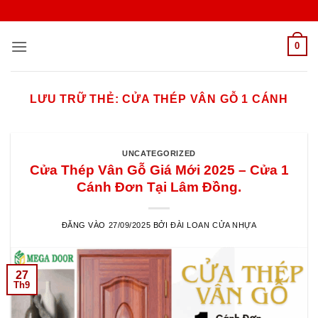
Bỏ
qua
nội
0
dung
LƯU TRỮ THẺ:
CỬA THÉP VÂN GỖ 1 CÁNH
UNCATEGORIZED
Cửa Thép Vân Gỗ Giá Mới 2025 – Cửa 1
Cánh Đơn Tại Lâm Đồng.
ĐĂNG VÀO
27/09/2025
BỞI
ĐÀI LOAN CỬA NHỰA
27
Th9