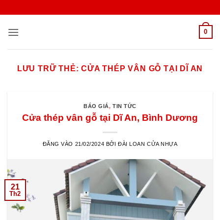
Bỏ
qua
nội
0
dung
LƯU TRỮ THẺ:
CỬA THÉP VÂN GỖ TẠI DĨ AN
BÁO GIÁ
,
TIN TỨC
Cửa thép vân gỗ tại Dĩ An, Bình Dương
ĐĂNG VÀO
21/02/2024
BỞI
ĐÀI LOAN CỬA NHỰA
21
Th2