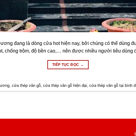
 Dương đang là dòng cửa hot hiện nay, bởi chúng có thể dùng
t, chống trộm, độ bền cao,… nên được nhiều người tiêu dùng 
TIẾP TỤC ĐỌC
→
dương
,
cửa thép vân gỗ
,
cửa thép vân gỗ hiện đại
,
cửa thép vân gỗ tại bình