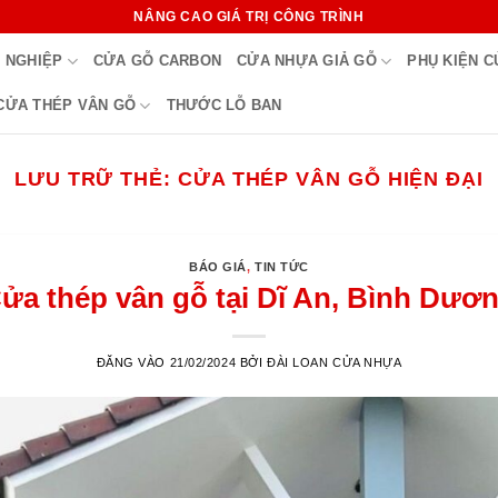
NÂNG CAO GIÁ TRỊ CÔNG TRÌNH
 NGHIỆP
CỬA GỖ CARBON
CỬA NHỰA GIẢ GỖ
PHỤ KIỆN 
CỬA THÉP VÂN GỖ
THƯỚC LỖ BAN
LƯU TRỮ THẺ:
CỬA THÉP VÂN GỖ HIỆN ĐẠI
BÁO GIÁ
,
TIN TỨC
ửa thép vân gỗ tại Dĩ An, Bình Dươ
ĐĂNG VÀO
21/02/2024
BỞI
ĐÀI LOAN CỬA NHỰA