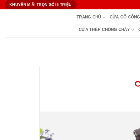
Bỏ
KHUYẾN M ÃI TRỌN GÓI 5 TRIỆU
qua
TRANG CHỦ
CỬA GỖ CÔNG
nội
dung
CỬA THÉP CHỐNG CHÁY
C