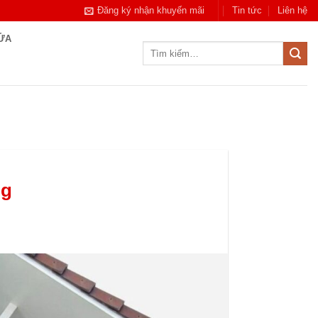
Đăng ký nhận khuyến mãi
Tin tức
Liên hệ
CỬA
Tìm
kiếm:
ng