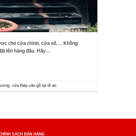
 được cho cửa chính, cửa sổ,… Không
đặt lên hàng đầu. Hãy…
 dương
,
cửa thép vân gỗ tại dĩ an
CHÍNH SÁCH BÁN HÀNG