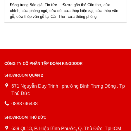
Đăng trong
Báo giá
,
Tin tức
|
Được gắn thẻ
Cần thơ
,
cửa
chính
,
cửa phòng ngủ
,
cửa sổ
,
cửa thép hiện đại
,
cửa thép vân
gỗ
,
cửa thép vân gỗ tại Cần Thơ
,
cửa thông phòng
CÔNG TY CỔ PHẦN TẬP ĐOÀN KINGDOOR
SHOWROOM QUẬN 2
671 Nguyễn Duy Trinh , phường Bình Trưng Đông , Tp
Thủ Đức
0888746438
SHOWROOM THỦ ĐỨC
639 QL13, P. Hiệp Bình Phước, Q. Thủ Đức, TpHCM