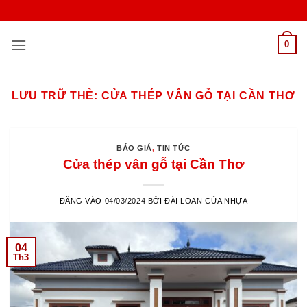
Bỏ
qua
nội
0
dung
LƯU TRỮ THẺ:
CỬA THÉP VÂN GỖ TẠI CẦN THƠ
BÁO GIÁ
,
TIN TỨC
Cửa thép vân gỗ tại Cần Thơ
ĐĂNG VÀO
04/03/2024
BỞI
ĐÀI LOAN CỬA NHỰA
04
Th3