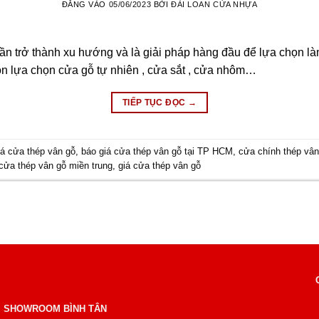
ĐĂNG VÀO
05/06/2023
BỞI
ĐÀI LOAN CỬA NHỰA
n trở thành xu hướng và là giải pháp hàng đầu để lựa chọn làm
ôn lựa chọn cửa gỗ tự nhiên , cửa sắt , cửa nhôm…
TIẾP TỤC ĐỌC
→
iá cửa thép vân gỗ
,
báo giá cửa thép vân gỗ tại TP HCM
,
cửa chính thép vân
cửa thép vân gỗ miền trung
,
giá cửa thép vân gỗ
SHOWROOM BÌNH TÂN