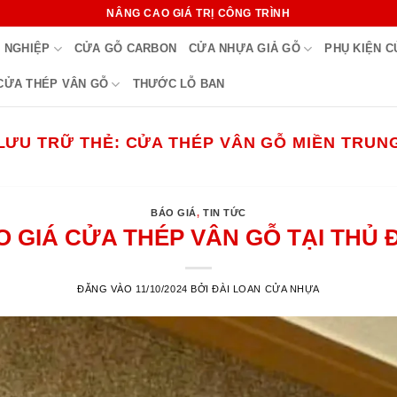
NÂNG CAO GIÁ TRỊ CÔNG TRÌNH
 NGHIỆP
CỬA GỖ CARBON
CỬA NHỰA GIẢ GỖ
PHỤ KIỆN 
CỬA THÉP VÂN GỖ
THƯỚC LỖ BAN
LƯU TRỮ THẺ:
CỬA THÉP VÂN GỖ MIỀN TRUN
BÁO GIÁ
,
TIN TỨC
O GIÁ CỬA THÉP VÂN GỖ TẠI THỦ 
ĐĂNG VÀO
11/10/2024
BỞI
ĐÀI LOAN CỬA NHỰA