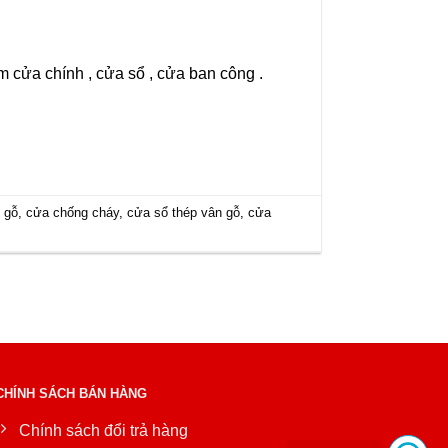
 cửa chính , cửa sổ , cửa ban công .
 gỗ
,
cửa chống cháy
,
cửa sổ thép vân gỗ
,
cửa
CHÍNH SÁCH BÁN HÀNG
Chính sách đổi trả hàng