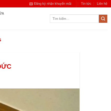
Đăng ký nhận khuyến mãi
Tin tức
Liên hệ
CỬA
Tìm
kiếm:
G
ĐỨC