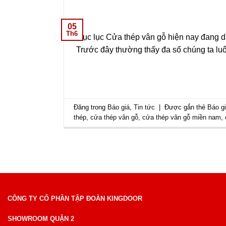
05
Th6
Mục lục Cửa thép vân gỗ hiện nay đang dầ
Trước đây thường thấy đa số chúng ta lu
Đăng trong
Báo giá
,
Tin tức
|
Được gắn thẻ
Báo g
thép
,
cửa thép vân gỗ
,
cửa thép vân gỗ miền nam
,
CÔNG TY CỔ PHẦN TẬP ĐOÀN KINGDOOR
SHOWROOM QUẬN 2