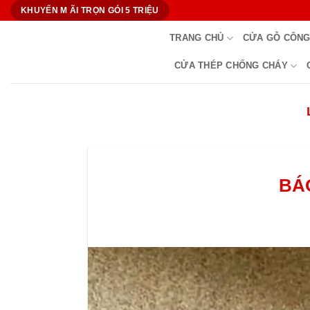
Bỏ
KHUYẾN M ÃI TRỌN GÓI 5 TRIỆU
qua
TRANG CHỦ
CỬA GỖ CÔNG
nội
dung
CỬA THÉP CHỐNG CHÁY
BÁ