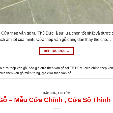
 thép vân gỗ tại Thủ Đức là sự lựa chọn tốt nhất và được đánh
ách âm tốt của mình. Cửa thép vân gỗ đang dần thay thế cho…
TIẾP TỤC ĐỌC
→
iá cửa thép vân gỗ
,
báo giá cửa thép vân gỗ tại TP HCM
,
cửa chính thép vân
cửa thép vân gỗ miền trung
,
giá cửa thép vân gỗ
BÁO GIÁ
,
TIN TỨC
ỗ – Mẫu Cửa Chính , Cửa Sổ Thịnh