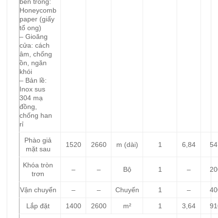
bên trong:
Honeycomb
paper (giấy
tổ ong)
– Gioăng
cửa: cách
âm, chống
ồn, ngăn
khói
– Bản lề:
Inox sus
304 mạ
đồng,
chống han
rỉ
Phào giả
1520
2660
m (dài)
1
6,84
54
mặt sau
Khóa tròn
–
–
Bộ
1
–
20
trơn
Vận chuyển
–
–
Chuyến
1
–
40
Lắp đặt
1400
2600
m²
1
3,64
91