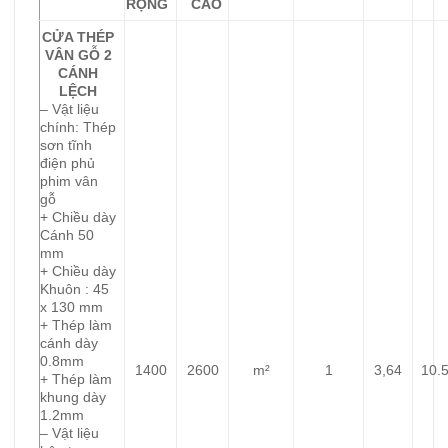
RỘNG
CAO
CỬA THÉP
VÂN GỖ 2
CÁNH
LỆCH
– Vật liệu
chính: Thép
sơn tĩnh
điện phủ
phim vân
gỗ
+ Chiều dày
Cánh 50
mm
+ Chiều dày
Khuôn : 45
x 130 mm
+ Thép làm
cánh dày
0.8mm
1400
2600
m²
1
3,64
10.
+ Thép làm
khung dày
1.2mm
– Vật liệu