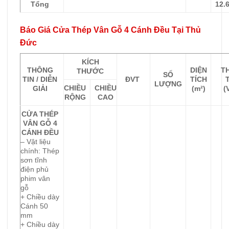
Tổng
12.
Báo Giá Cửa Thép Vân Gỗ 4 Cánh Đều Tại Thủ
Đức
KÍCH
THÔNG
DIỆN
T
THƯỚC
SỐ
TIN / DIỄN
ĐVT
TÍCH
LƯỢNG
CHIỀU
CHIỀU
GIẢI
(m²)
(
RỘNG
CAO
CỬA THÉP
VÂN GỖ 4
CÁNH ĐỀU
– Vật liệu
chính: Thép
sơn tĩnh
điện phủ
phim vân
gỗ
+ Chiều dày
Cánh 50
mm
+ Chiều dày