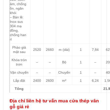
âm, chống
ồn, ngăn
khói
– Bản lề:
Inox sus
304 mạ
đồng,
chống han
rỉ
Phào giả
2520
2660
m (dài)
1
7,84
62
mặt sau
Khóa tròn
–
–
Bộ
1
–
20
trơn
Vận chuyển
–
–
Chuyến
1
–
40
Lắp đặt
2400
2600
m²
1
6,24
1.5
Tổng
21.
Địa chỉ liên hệ tư vấn mua cửa thép vân
gỗ giá rẻ