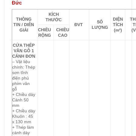
Đức
KÍCH
THÔNG
DIỆN
TH
THƯỚC
SỐ
TIN / DIỄN
ĐVT
TÍCH
T
LƯỢNG
CHIỀU
CHIỀU
GIẢI
(m²)
(
RỘNG
CAO
CỬA THÉP
VÂN GỖ 1
CÁNH ĐƠN
– Vật liệu
chính: Thép
sơn tĩnh
điện phủ
phim vân
gỗ
+ Chiều dày
Cánh 50
mm
+ Chiều dày
Khuôn : 45
x 130 mm
+ Thép làm
cánh dày