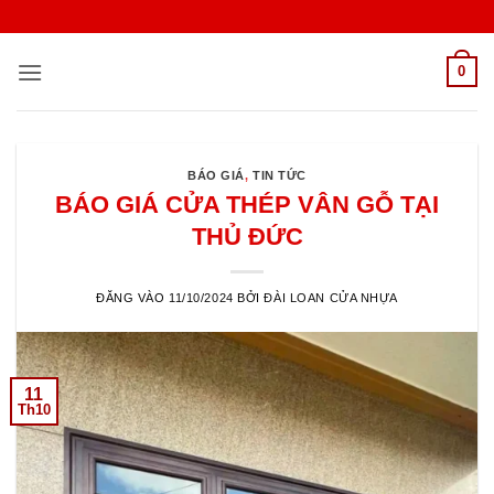
Bỏ
qua
nội
0
dung
BÁO GIÁ
,
TIN TỨC
BÁO GIÁ CỬA THÉP VÂN GỖ TẠI
THỦ ĐỨC
ĐĂNG VÀO
11/10/2024
BỞI
ĐÀI LOAN CỬA NHỰA
11
Th10