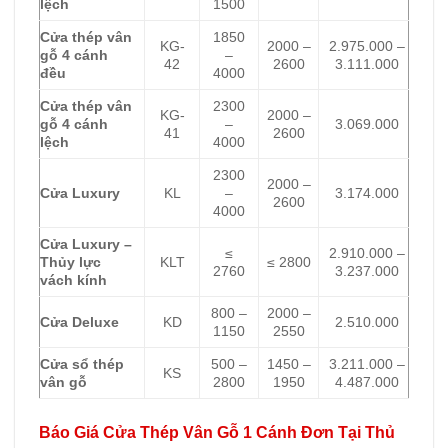
lệch
1500
Cửa thép vân
1850
KG-
2000 –
2.975.000 –
gỗ 4 cánh
–
42
2600
3.111.000
đều
4000
Cửa thép vân
2300
KG-
2000 –
gỗ 4 cánh
–
3.069.000
41
2600
lệch
4000
2300
2000 –
Cửa Luxury
KL
–
3.174.000
2600
4000
Cửa Luxury –
≤
2.910.000 –
Thủy lực
KLT
≤ 2800
2760
3.237.000
vách kính
800 –
2000 –
Cửa Deluxe
KD
2.510.000
1150
2550
Cửa sổ thép
500 –
1450 –
3.211.000 –
KS
vân gỗ
2800
1950
4.487.000
Báo Giá Cửa Thép Vân Gỗ 1 Cánh Đơn Tại Thủ