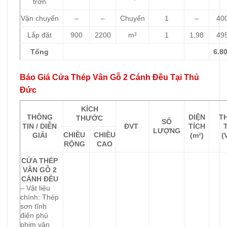
trơn
Vận chuyển
–
–
Chuyến
1
–
40
Lắp đặt
900
2200
m²
1
1,98
49
Tổng
6.8
Báo Giá Cửa Thép Vân Gỗ 2 Cánh Đều Tại Thủ
Đức
KÍCH
THÔNG
DIỆN
T
THƯỚC
SỐ
TIN / DIỄN
ĐVT
TÍCH
LƯỢNG
CHIỀU
CHIỀU
GIẢI
(m²)
(
RỘNG
CAO
CỬA THÉP
VÂN GỖ 2
CÁNH ĐỀU
– Vật liệu
chính: Thép
sơn tĩnh
điện phủ
phim vân