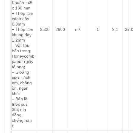
Khuôn : 45
x 130 mm
+ Thép làm
cánh dày
0.8mm
+ Thép làm
3500
2600
m²
1
9,1
27.
khung dày
1.2mm
– Vật liệu
bên trong:
Honeycomb
paper (giấy
tổ ong)
– Gioăng
cửa: cách
âm, chống
ồn, ngăn
khói
– Bản lề:
Inox sus
304 mạ
đồng,
chống han
rỉ