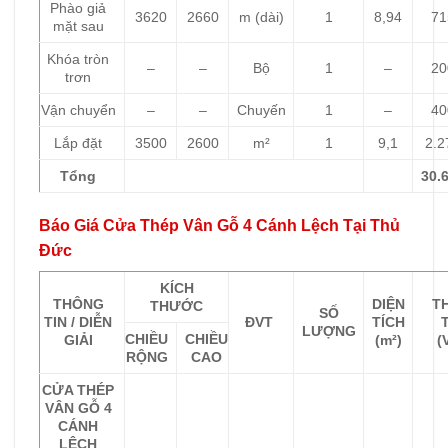
Phào giả
3620
2660
m (dài)
1
8,94
71
mặt sau
Khóa tròn
–
–
Bộ
1
–
20
trơn
Vận chuyển
–
–
Chuyến
1
–
40
Lắp đặt
3500
2600
m²
1
9,1
2.2
Tổng
30.
Báo Giá Cửa Thép Vân Gỗ 4 Cánh Lệch Tại Thủ
Đức
KÍCH
THÔNG
DIỆN
T
THƯỚC
SỐ
TIN / DIỄN
ĐVT
TÍCH
LƯỢNG
CHIỀU
CHIỀU
GIẢI
(m²)
(
RỘNG
CAO
CỬA THÉP
VÂN GỖ 4
CÁNH
LỆCH