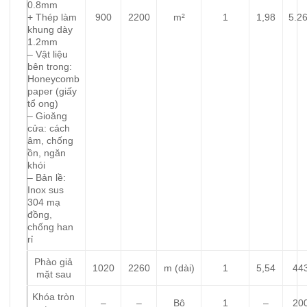
0.8mm
+ Thép làm
900
2200
m²
1
1,98
5.2
khung dày
1.2mm
– Vật liệu
bên trong:
Honeycomb
paper (giấy
tổ ong)
– Gioăng
cửa: cách
âm, chống
ồn, ngăn
khói
– Bản lề:
Inox sus
304 mạ
đồng,
chống han
rỉ
Phào giả
1020
2260
m (dài)
1
5,54
44
mặt sau
Khóa tròn
–
–
Bộ
1
–
20