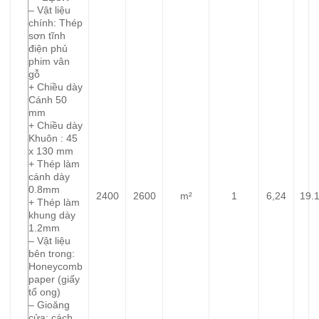
– Vật liệu
chính: Thép
sơn tĩnh
điện phủ
phim vân
gỗ
+ Chiều dày
Cánh 50
mm
+ Chiều dày
Khuôn : 45
x 130 mm
+ Thép làm
cánh dày
0.8mm
2400
2600
m²
1
6,24
19.
+ Thép làm
khung dày
1.2mm
– Vật liệu
bên trong:
Honeycomb
paper (giấy
tổ ong)
– Gioăng
cửa: cách