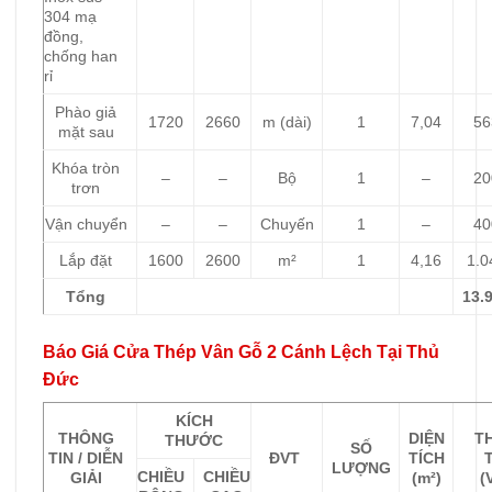
304 mạ
đồng,
chống han
rỉ
Phào giả
1720
2660
m (dài)
1
7,04
56
mặt sau
Khóa tròn
–
–
Bộ
1
–
20
trơn
Vận chuyển
–
–
Chuyến
1
–
40
Lắp đặt
1600
2600
m²
1
4,16
1.0
Tổng
13.
Báo Giá Cửa Thép Vân Gỗ 2 Cánh Lệch Tại Thủ
Đức
KÍCH
THÔNG
DIỆN
T
THƯỚC
SỐ
TIN / DIỄN
ĐVT
TÍCH
LƯỢNG
CHIỀU
CHIỀU
GIẢI
(m²)
(