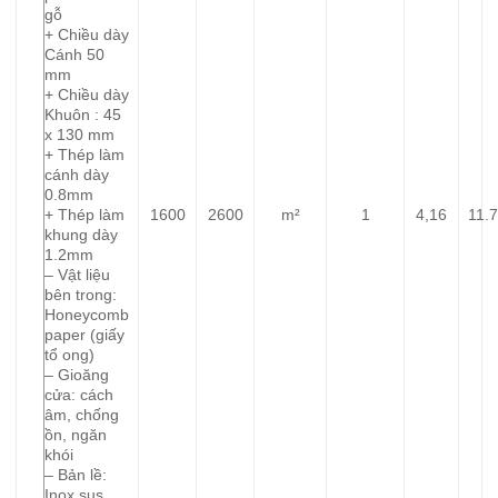
gỗ
+ Chiều dày
Cánh 50
mm
+ Chiều dày
Khuôn : 45
x 130 mm
+ Thép làm
cánh dày
0.8mm
+ Thép làm
1600
2600
m²
1
4,16
11.
khung dày
1.2mm
– Vật liệu
bên trong:
Honeycomb
paper (giấy
tổ ong)
– Gioăng
cửa: cách
âm, chống
ồn, ngăn
khói
– Bản lề:
Inox sus