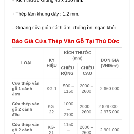
+ Kích thước khung 45 x 130 mm.
+ Thép làm khung dày : 1,2 mm.
– Gioăng cửa giúp cách âm, chống ồn, ngăn khói.
Báo Giá Cửa Thép Vân Gỗ Tại Thủ Đức
KÍCH THƯỚC
(mm)
KÝ
ĐƠN GIÁ
LOẠI
HIỆU
(VNĐ/m²)
CHIỀU
CHIỀU
RỘNG
CAO
Cửa thép vân
500 –
2000 –
gỗ 1 cánh
KG-1
2.660.000
1150
2600
đơn
Cửa thép vân
1000
KG-
2000 –
2.828.000 –
gỗ 2 cánh
–
22
2600
2.975.000
đều
2100
Cửa thép vân
1150
KG-
2000 –
gỗ 2 cánh
–
2.901.000
21
2600