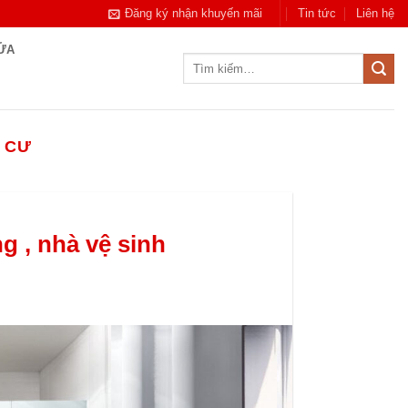
Đăng ký nhận khuyến mãi
Tin tức
Liên hệ
CỬA
Tìm
kiếm:
 CƯ
 , nhà vệ sinh