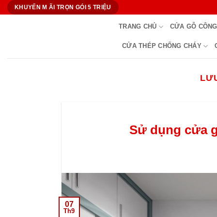
Bỏ
KHUYẾN M ÃI TRỌN GÓI 5 TRIỆU
qua
TRANG CHỦ
CỬA GỖ CÔNG
nội
dung
CỬA THÉP CHỐNG CHÁY
LƯ
Sử dụng cửa g
07
Th9