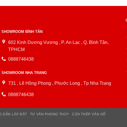
SHOWROOM BÌNH TÂN
602 Kinh Dương Vương , P. An Lạc , Q. Bình Tân,
TPHCM
0888746438
SHOWROOM NHA TRANG
731 , Lê Hồng Phong , Phước Long , Tp Nha Trang
0888746438
 DẪN LẮP ĐẶT
TƯ VẤN PHONG THỦY
CỬA THÉP VÂN GỖ