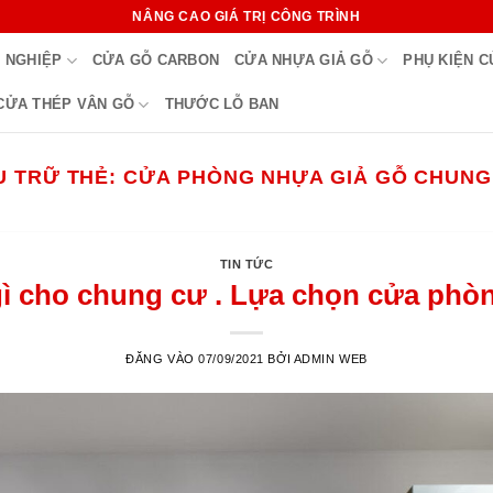
NÂNG CAO GIÁ TRỊ CÔNG TRÌNH
 NGHIỆP
CỬA GỖ CARBON
CỬA NHỰA GIẢ GỖ
PHỤ KIỆN 
CỬA THÉP VÂN GỖ
THƯỚC LỖ BAN
U TRỮ THẺ:
CỬA PHÒNG NHỰA GIẢ GỖ CHUNG
TIN TỨC
ì cho chung cư . Lựa chọn cửa phòng
ĐĂNG VÀO
07/09/2021
BỞI
ADMIN WEB