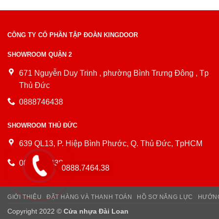
CÔNG TY CỔ PHẦN TẬP ĐOÀN KINGDOOR
SHOWROOM QUẬN 2
671 Nguyễn Duy Trinh , phường Bình Trưng Đông , Tp
Thủ Đức
0888746438
SHOWROOM THỦ ĐỨC
639 QL13, P. Hiệp Bình Phước, Q. Thủ Đức, TpHCM
0888746438
0888.7464.38
GIỚI THIỆU
ĐẶT HÀNG VÀ THANH TOÁN
HỒ SƠ NĂNG LỰC
HƯỚNG
Copyright 2022 ©
Cửa nhựa Đài Loan