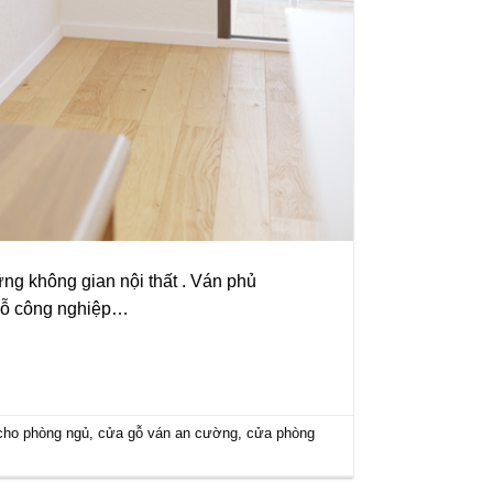
g không gian nội thất . Ván phủ
 gỗ công nghiệp…
cho phòng ngủ
,
cửa gỗ ván an cường
,
cửa phòng