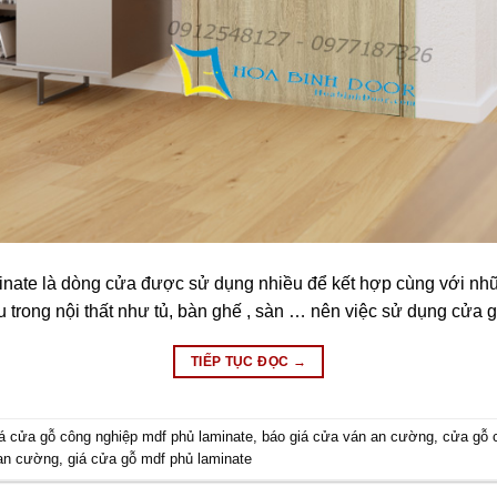
nate là dòng cửa được sử dụng nhiều để kết hợp cùng với nhữn
u trong nội thất như tủ, bàn ghế , sàn … nên việc sử dụng cửa
TIẾP TỤC ĐỌC
→
iá cửa gỗ công nghiệp mdf phủ laminate
,
báo giá cửa ván an cường
,
cửa gỗ 
an cường
,
giá cửa gỗ mdf phủ laminate