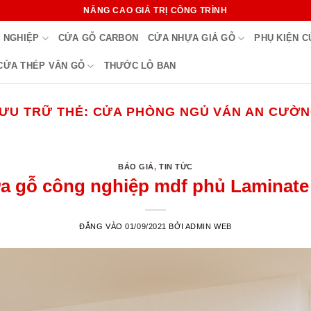
NÂNG CAO GIÁ TRỊ CÔNG TRÌNH
 NGHIỆP
CỬA GỖ CARBON
CỬA NHỰA GIẢ GỖ
PHỤ KIỆN 
CỬA THÉP VÂN GỖ
THƯỚC LỖ BAN
ƯU TRỮ THẺ:
CỬA PHÒNG NGỦ VÁN AN CƯỜ
BÁO GIÁ
,
TIN TỨC
ửa gỗ công nghiệp mdf phủ Laminat
ĐĂNG VÀO
01/09/2021
BỞI
ADMIN WEB