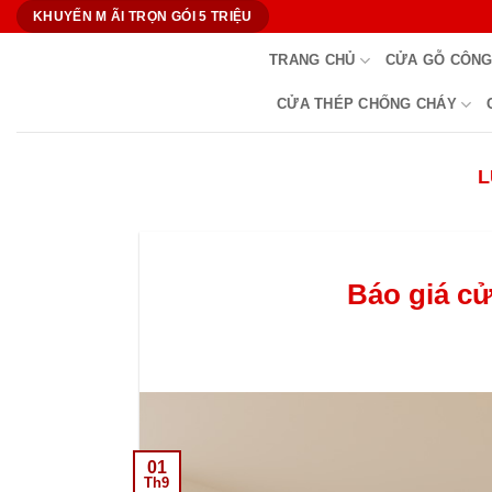
Bỏ
KHUYẾN M ÃI TRỌN GÓI 5 TRIỆU
qua
TRANG CHỦ
CỬA GỖ CÔNG
nội
dung
CỬA THÉP CHỐNG CHÁY
L
Báo giá c
01
Th9