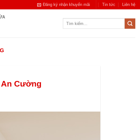
Đăng ký nhận khuyến mãi
Tin tức
Liên hệ
CỬA
Tìm
kiếm:
NG
e An Cường