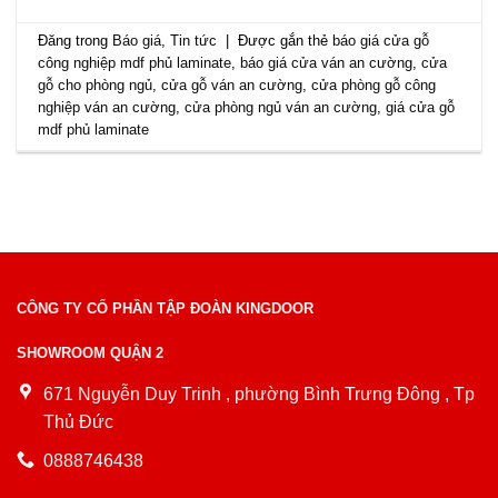
Đăng trong
Báo giá
,
Tin tức
|
Được gắn thẻ
báo giá cửa gỗ
công nghiệp mdf phủ laminate
,
báo giá cửa ván an cường
,
cửa
gỗ cho phòng ngủ
,
cửa gỗ ván an cường
,
cửa phòng gỗ công
nghiệp ván an cường
,
cửa phòng ngủ ván an cường
,
giá cửa gỗ
mdf phủ laminate
CÔNG TY CỔ PHẦN TẬP ĐOÀN KINGDOOR
SHOWROOM QUẬN 2
671 Nguyễn Duy Trinh , phường Bình Trưng Đông , Tp
Thủ Đức
0888746438