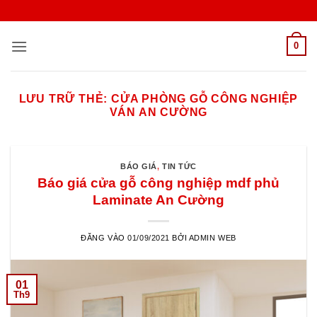
Bỏ
qua
nội
0
dung
LƯU TRỮ THẺ:
CỬA PHÒNG GỖ CÔNG NGHIỆP
VÁN AN CƯỜNG
BÁO GIÁ
,
TIN TỨC
Báo giá cửa gỗ công nghiệp mdf phủ
Laminate An Cường
ĐĂNG VÀO
01/09/2021
BỞI
ADMIN WEB
01
Th9