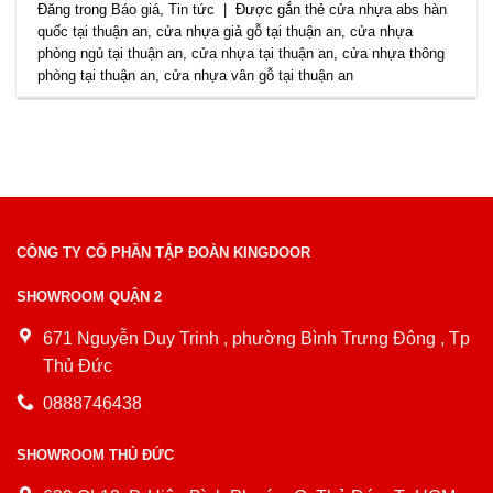
Đăng trong
Báo giá
,
Tin tức
|
Được gắn thẻ
cửa nhựa abs hàn
quốc tại thuận an
,
cửa nhựa giả gỗ tại thuận an
,
cửa nhựa
phòng ngủ tại thuận an
,
cửa nhựa tại thuận an
,
cửa nhựa thông
phòng tại thuận an
,
cửa nhựa vân gỗ tại thuận an
CÔNG TY CỔ PHẦN TẬP ĐOÀN KINGDOOR
SHOWROOM QUẬN 2
671 Nguyễn Duy Trinh , phường Bình Trưng Đông , Tp
Thủ Đức
0888746438
SHOWROOM THỦ ĐỨC