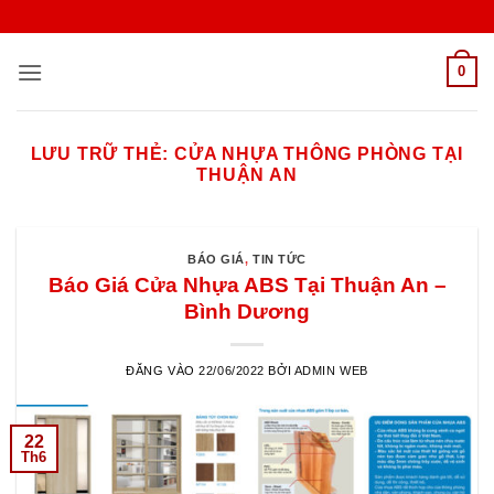
Bỏ
qua
nội
0
dung
LƯU TRỮ THẺ:
CỬA NHỰA THÔNG PHÒNG TẠI
THUẬN AN
BÁO GIÁ
,
TIN TỨC
Báo Giá Cửa Nhựa ABS Tại Thuận An –
Bình Dương
ĐĂNG VÀO
22/06/2022
BỞI
ADMIN WEB
22
Th6