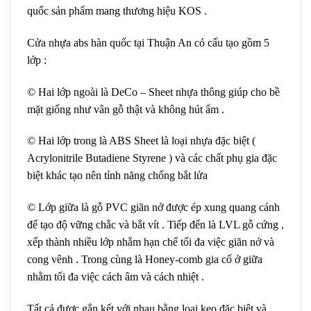
quốc sản phẩm mang thương hiệu KOS .
Cửa nhựa abs hàn quốc tại Thuận An có cấu tạo gồm 5
lớp :
© Hai lớp ngoài là DeCo – Sheet nhựa thông giúp cho bề
mặt giống như vân gỗ thật và không hút ẩm .
© Hai lớp trong là ABS Sheet là loại nhựa đặc biệt (
Acrylonitrile Butadiene Styrene ) và các chất phụ gia đặc
biệt khác tạo nên tính năng chống bắt lửa
© Lớp giữa là gỗ PVC giãn nở được ép xung quang cánh
để tạo độ vững chắc và bắt vít . Tiếp đến là LVL gỗ cứng ,
xếp thành nhiều lớp nhằm hạn chế tối đa việc giãn nở và
cong vênh . Trong cùng là Honey-comb gia cố ở giữa
nhằm tối đa việc cách âm và cách nhiệt .
Tất cả được gắn kết với nhau bằng loại keo đặc biệt và