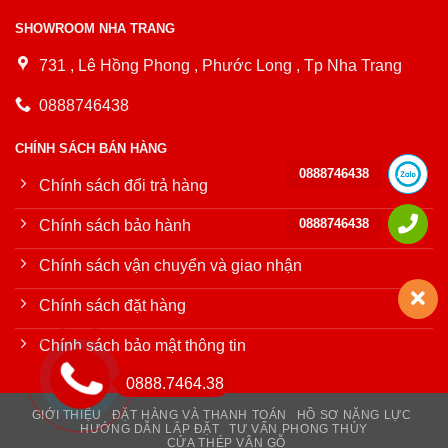
SHOWROOM NHA TRANG
731 , Lê Hồng Phong , Phước Long , Tp Nha Trang
0888746438
CHÍNH SÁCH BÁN HÀNG
0888746438
Chính sách đổi trả hàng
0888746438
Chính sách bảo hành
Chính sách vận chuyển và giao nhận
Chính sách đặt hàng
Chính sách bảo mật thông tin
0888.7464.38
GIỚI THIỆU
ĐẶT HÀNG VÀ THANH TOÁN
HỒ SƠ NĂNG LỰC
HƯỚNG DẪN LẮP ĐẶT
TƯ VẤN PHONG THỦY
CỬA THÉP VÂN GỖ