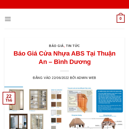
Bỏ
qua
nội
0
dung
BÁO GIÁ
,
TIN TỨC
Báo Giá Cửa Nhựa ABS Tại Thuận
An – Bình Dương
ĐĂNG VÀO
22/06/2022
BỞI
ADMIN WEB
22
Th6