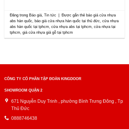
Đăng trong
Báo giá
,
Tin tức
|
Được gắn thẻ
báo giá cửa nhựa
abs hàn quốc
,
báo giá cửa nhựa hàn quốc tại thủ đức
,
cửa nhựa
abs hàn quốc tại tphcm
,
cửa nhựa abs tại tphcm
,
cửa nhựa tại
tphcm
,
giá cửa nhựa giả gỗ tại tphcm
CÔNG TY CỔ PHẦN TẬP ĐOÀN KINGDOOR
SHOWROOM QUẬN 2
671 Nguyễn Duy Trinh , phường Bình Trưng Đông , Tp
Thủ Đức
0888746438