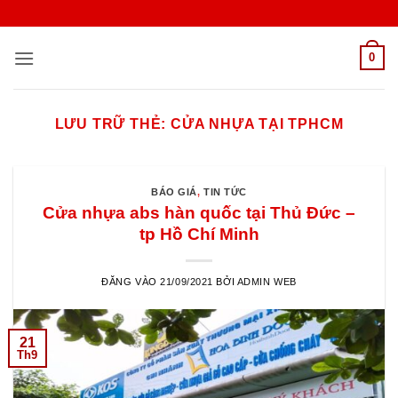
Bỏ
qua
nội
0
dung
LƯU TRỮ THẺ:
CỬA NHỰA TẠI TPHCM
BÁO GIÁ
,
TIN TỨC
Cửa nhựa abs hàn quốc tại Thủ Đức –
tp Hồ Chí Minh
ĐĂNG VÀO
21/09/2021
BỞI
ADMIN WEB
21
Th9