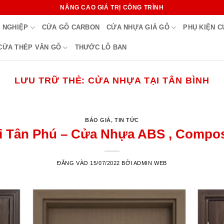
NÂNG CAO GIÁ TRỊ CÔNG TRÌNH
 NGHIỆP
CỬA GỖ CARBON
CỬA NHỰA GIẢ GỖ
PHỤ KIỆN 
CỬA THÉP VÂN GỖ
THƯỚC LỖ BAN
LƯU TRỮ THẺ:
CỬA NHỰA TẠI TÂN BÌNH
BÁO GIÁ
,
TIN TỨC
 Tân Phú – Cửa Nhựa ABS , Composi
ĐĂNG VÀO
15/07/2022
BỞI
ADMIN WEB