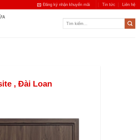
Đăng ký nhận khuyến mãi
Tin tức
Liên hệ
CỬA
Tìm
kiếm:
te , Đài Loan