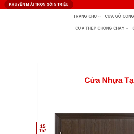
Bỏ
KHUYẾN M ÃI TRỌN GÓI 5 TRIỆU
qua
TRANG CHỦ
CỬA GỖ CÔNG
nội
dung
CỬA THÉP CHỐNG CHÁY
Cửa Nhựa Tại
15
Th7