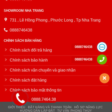
SHOWROOM NHA TRANG
731 , Lê Hồng Phong , Phước Long , Tp Nha Trang
0888746438
CHÍNH SÁCH BÁN HÀNG
0888746438
Chính sách đổi trả hàng
0888746438
Chính sách bảo hành
Chính sách vận chuyển và giao nhận
Chính sách đặt hàng
Chính sách bảo mật thông tin
0888.7464.38
GIỚI THIỆU
ĐẶT HÀNG VÀ THANH TOÁN
HỒ SƠ NĂNG LỰC
HƯỚNG DẪN LẮP ĐẶT
TƯ VẤN PHONG THỦY