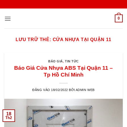
Bỏ
qua
nội
0
dung
LƯU TRỮ THẺ:
CỬA NHỰA TẠI QUẬN 11
BÁO GIÁ
,
TIN TỨC
Báo Giá Cửa Nhựa ABS Tại Quận 11 –
Tp Hồ Chí Minh
ĐĂNG VÀO
18/02/2022
BỞI
ADMIN WEB
18
Th2