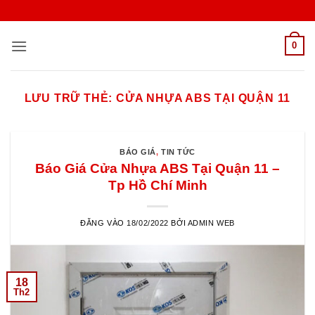
Bỏ
qua
nội
0
dung
LƯU TRỮ THẺ:
CỬA NHỰA ABS TẠI QUẬN 11
BÁO GIÁ
,
TIN TỨC
Báo Giá Cửa Nhựa ABS Tại Quận 11 –
Tp Hồ Chí Minh
ĐĂNG VÀO
18/02/2022
BỞI
ADMIN WEB
18
Th2