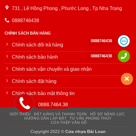
731 , Lê Hồng Phong , Phước Long , Tp Nha Trang
0888746438
CHÍNH SÁCH BÁN HÀNG
0888746438
Chính sách đổi trả hàng
0888746438
Chính sách bảo hành
Chính sách vận chuyển và giao nhận
Chính sách đặt hàng
Chính sách bảo mật thông tin
0888.7464.38
GIỚI THIỆU
ĐẶT HÀNG VÀ THANH TOÁN
HỒ SƠ NĂNG LỰC
HƯỚNG DẪN LẮP ĐẶT
TƯ VẤN PHONG THỦY
CỬA THÉP VÂN GỖ
Copyright 2022 ©
Cửa nhựa Đài Loan