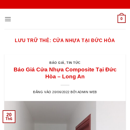
Bỏ
qua
nội
0
dung
LƯU TRỮ THẺ:
CỬA NHỰA TẠI ĐỨC HÒA
BÁO GIÁ
,
TIN TỨC
Báo Giá Cửa Nhựa Composite Tại Đức
Hòa – Long An
ĐĂNG VÀO
20/06/2022
BỞI
ADMIN WEB
20
Th6