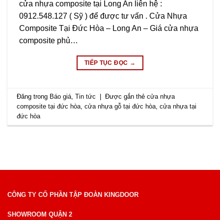
cửa nhựa composite tại Long An liên hệ :
0912.548.127 ( Sỹ ) để được tư vấn . Cửa Nhựa
Composite Tại Đức Hòa – Long An – Giá cửa nhựa
composite phủ…
TIẾP TỤC ĐỌC
→
Đăng trong
Báo giá
,
Tin tức
|
Được gắn thẻ
cửa nhựa
composite tại đức hòa
,
cửa nhựa gỗ tại đức hòa
,
cửa nhựa tại
đức hòa
CÔNG TY CỔ PHẦN TẬP ĐOÀN KINGDOOR
SHOWROOM QUẬN 2