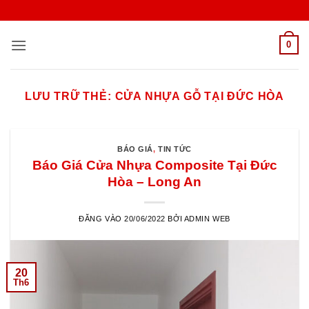
Bỏ
qua
nội
0
dung
LƯU TRỮ THẺ:
CỬA NHỰA GỖ TẠI ĐỨC HÒA
BÁO GIÁ
,
TIN TỨC
Báo Giá Cửa Nhựa Composite Tại Đức
Hòa – Long An
ĐĂNG VÀO
20/06/2022
BỞI
ADMIN WEB
20
Th6