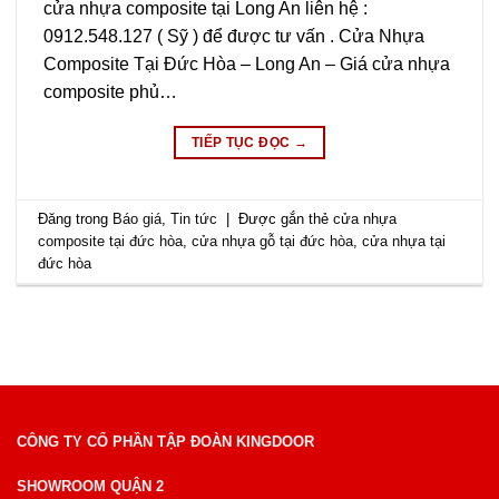
cửa nhựa composite tại Long An liên hệ :
0912.548.127 ( Sỹ ) để được tư vấn . Cửa Nhựa
Composite Tại Đức Hòa – Long An – Giá cửa nhựa
composite phủ…
TIẾP TỤC ĐỌC
→
Đăng trong
Báo giá
,
Tin tức
|
Được gắn thẻ
cửa nhựa
composite tại đức hòa
,
cửa nhựa gỗ tại đức hòa
,
cửa nhựa tại
đức hòa
CÔNG TY CỔ PHẦN TẬP ĐOÀN KINGDOOR
SHOWROOM QUẬN 2