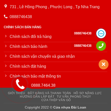
731 , Lê Hồng Phong , Phước Long , Tp Nha Trang
0888746438
CHÍNH SÁCH BÁN HÀNG
0888746438
Chính sách đổi trả hàng
0888746438
Chính sách bảo hành
Chính sách vận chuyển và giao nhận
Chính sách đặt hàng
Chính sách bảo mật thông tin
0888.7464.38
GIỚI THIỆU
ĐẶT HÀNG VÀ THANH TOÁN
HỒ SƠ NĂNG LỰC
HƯỚNG DẪN LẮP ĐẶT
TƯ VẤN PHONG THỦY
CỬA THÉP VÂN GỖ
Copyright 2022 ©
Cửa nhựa Đài Loan