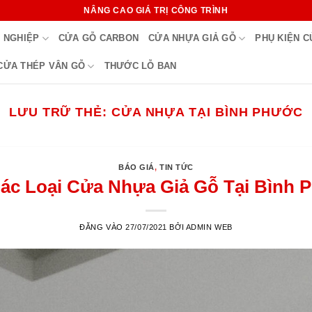
NÂNG CAO GIÁ TRỊ CÔNG TRÌNH
 NGHIỆP
CỬA GỖ CARBON
CỬA NHỰA GIẢ GỖ
PHỤ KIỆN 
CỬA THÉP VÂN GỖ
THƯỚC LỖ BAN
LƯU TRỮ THẺ:
CỬA NHỰA TẠI BÌNH PHƯỚC
BÁO GIÁ
,
TIN TỨC
Các Loại Cửa Nhựa Giả Gỗ Tại Bình 
ĐĂNG VÀO
27/07/2021
BỞI
ADMIN WEB