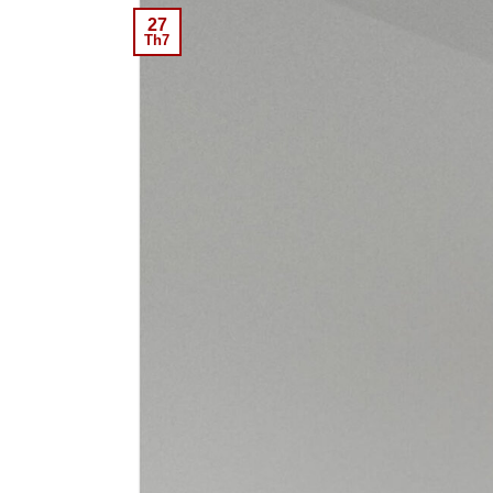
27
Th7