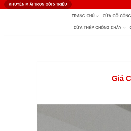
Bỏ
KHUYẾN M ÃI TRỌN GÓI 5 TRIỆU
qua
TRANG CHỦ
CỬA GỖ CÔNG
nội
dung
CỬA THÉP CHỐNG CHÁY
Giá 