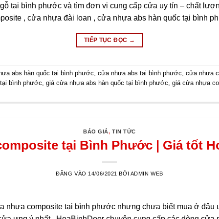
 tại bình phước và tìm đơn vị cung cấp cửa uy tín – chất lượ
site , cửa nhựa đài loan , cửa nhựa abs hàn quốc tại bình p
TIẾP TỤC ĐỌC
→
hựa abs hàn quốc tại bình phước
,
cửa nhựa abs tại bình phước
,
cửa nhựa c
tại bình phước
,
giá cửa nhựa abs hàn quốc tại bình phước
,
giá cửa nhựa co
BÁO GIÁ
,
TIN TỨC
omposite tại Bình Phước | Giá tốt 
ĐĂNG VÀO
14/06/2021
BỞI
ADMIN WEB
 nhựa composite tại bình phước nhưng chưa biết mua ở đâu uy
 cửa ưng ý nhất . HoaBinhDoor chuyên cung cấp các dòng cửa