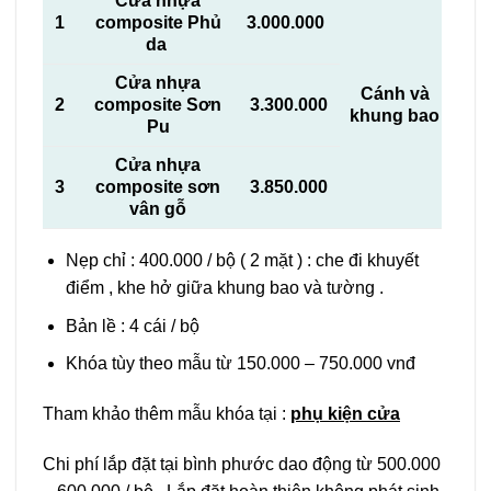
Cửa nhựa
1
composite Phủ
3.000.000
da
Cửa nhựa
Cánh và
2
composite Sơn
3.300.000
khung bao
Pu
Cửa nhựa
3
composite sơn
3.850.000
vân gỗ
Nẹp chỉ : 400.000 / bộ ( 2 mặt ) : che đi khuyết
điểm , khe hở giữa khung bao và tường .
Bản lề : 4 cái / bộ
Khóa tùy theo mẫu từ 150.000 – 750.000 vnđ
Tham khảo thêm mẫu khóa tại :
phụ kiện cửa
Chi phí lắp đặt tại bình phước dao động từ 500.000