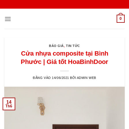
Bỏ
qua
nội
0
dung
BÁO GIÁ
,
TIN TỨC
Cửa nhựa composite tại Bình
Phước | Giá tốt HoaBinhDoor
ĐĂNG VÀO
14/06/2021
BỞI
ADMIN WEB
14
Th6