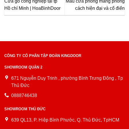
Cửa gỗ công nghiệp tại tp
Mẫu cửa phòng mang phong
Hồ chí Minh | HoaBinhDoor
cách hiện đại và cổ điển
CÔNG TY CỔ PHẦN TẬP ĐOÀN KINGDOOR
SHOWROOM QUẬN 2
671 Nguyễn Duy Trinh , phường Bình Trưng Đông , Tp
Thủ Đức
0888746438
SHOWROOM THỦ ĐỨC
639 QL13, P. Hiệp Bình Phước, Q. Thủ Đức, TpHCM