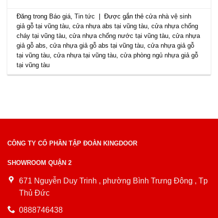
Đăng trong
Báo giá
,
Tin tức
|
Được gắn thẻ
cửa nhà vệ sinh
giả gỗ tại vũng tàu
,
cửa nhựa abs tại vũng tàu
,
cửa nhựa chống
cháy tại vũng tàu
,
cửa nhựa chống nước tại vũng tàu
,
cửa nhựa
giả gỗ abs
,
cửa nhựa giả gỗ abs tại vũng tàu
,
cửa nhựa giả gỗ
tại vũng tàu
,
cửa nhựa tại vũng tàu
,
cửa phòng ngủ nhựa giả gỗ
tại vũng tàu
CÔNG TY CỔ PHẦN TẬP ĐOÀN KINGDOOR
SHOWROOM QUẬN 2
671 Nguyễn Duy Trinh , phường Bình Trưng Đông , Tp
Thủ Đức
0888746438