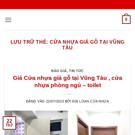
Bỏ
qua
nội
0
dung
LƯU TRỮ THẺ:
CỬA NHỰA GIẢ GỖ TẠI VŨNG
TÀU
BÁO GIÁ
,
TIN TỨC
Giá Cửa nhựa giả gỗ tại Vũng Tàu , cửa
nhựa phòng ngủ – toilet
ĐĂNG VÀO
22/07/2023
BỞI
ĐÀI LOAN CỬA NHỰA
22
Th7