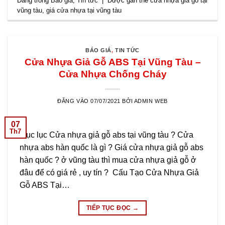
Đăng trong
Báo giá
,
Tin tức
|
Được gắn thẻ
cửa nhựa giả gỗ tại
vũng tàu
,
giá cửa nhựa tại vũng tàu
BÁO GIÁ
,
TIN TỨC
Cửa Nhựa Giả Gỗ ABS Tại Vũng Tàu –
Cửa Nhựa Chống Cháy
ĐĂNG VÀO
07/07/2021
BỞI
ADMIN WEB
07
Th7
Mục lục Cửa nhựa giả gỗ abs tại vũng tàu ? Cửa
nhựa abs hàn quốc là gì ? Giá cửa nhựa giả gỗ abs
hàn quốc ? ở vũng tàu thì mua cửa nhựa giả gỗ ở
đâu để có giá rẻ , uy tín ? Cấu Tạo Cửa Nhựa Giả
Gỗ ABS Tại…
TIẾP TỤC ĐỌC
→