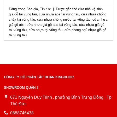
Đăng trong
Báo giá
,
Tin tức
|
Được gắn thẻ
cửa nhà vệ sinh
giả gỗ tại vũng tàu
,
cửa nhựa abs tại vũng tàu
,
cửa nhựa chống
cháy tại vũng tàu
,
cửa nhựa chống nước tại vũng tàu
,
cửa nhựa
giả gỗ abs
,
cửa nhựa giả gỗ abs tại vũng tàu
,
cửa nhựa giả gỗ
tại vũng tàu
,
cửa nhựa tại vũng tàu
,
cửa phòng ngủ nhựa giả gỗ
tại vũng tàu
CÔNG TY CỔ PHẦN TẬP ĐOÀN KINGDOOR
SHOWROOM QUẬN 2
671 Nguyễn Duy Trinh , phường Bình Trưng Đông , Tp
Thủ Đức
0888746438