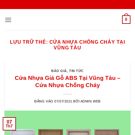
Bỏ
qua
nội
0
dung
LƯU TRỮ THẺ:
CỬA NHỰA CHỐNG CHÁY TẠI
VŨNG TÀU
BÁO GIÁ
,
TIN TỨC
Cửa Nhựa Giả Gỗ ABS Tại Vũng Tàu –
Cửa Nhựa Chống Cháy
ĐĂNG VÀO
07/07/2021
BỞI
ADMIN WEB
07
Th7