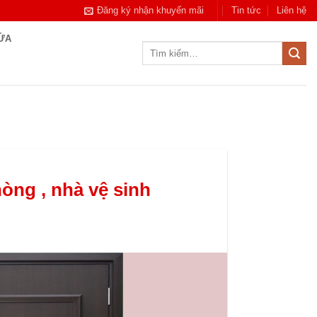
Đăng ký nhận khuyến mãi
Tin tức
Liên hệ
CỬA
Tìm
kiếm:
òng , nhà vệ sinh