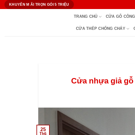
Bỏ
KHUYẾN M ÃI TRỌN GÓI 5 TRIỆU
qua
TRANG CHỦ
CỬA GỖ CÔNG
nội
dung
CỬA THÉP CHỐNG CHÁY
Cửa nhựa giả gỗ 
25
Th6