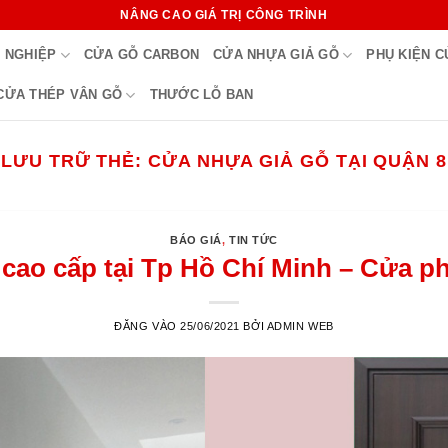
NÂNG CAO GIÁ TRỊ CÔNG TRÌNH
 NGHIỆP
CỬA GỖ CARBON
CỬA NHỰA GIẢ GỖ
PHỤ KIỆN 
CỬA THÉP VÂN GỖ
THƯỚC LỖ BAN
LƯU TRỮ THẺ:
CỬA NHỰA GIẢ GỖ TẠI QUẬN 8
BÁO GIÁ
,
TIN TỨC
cao cấp tại Tp Hồ Chí Minh – Cửa ph
ĐĂNG VÀO
25/06/2021
BỞI
ADMIN WEB