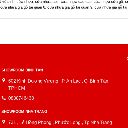
à vệ sinh
,
cửa nhựa
,
cửa nhựa abs
,
cửa nhựa cao cấp
,
cửa nhựa cửa gỗ
,
c
,
cửa nhựa giả gỗ tại quận 8
,
cửa nhựa giả gỗ tại quận 9
,
cửa nhựa giả gỗ tại
SHOWROOM BÌNH TÂN
602 Kinh Dương Vương , P. An Lạc , Q. Bình Tân,
TPHCM
0888746438
SHOWROOM NHA TRANG
731 , Lê Hồng Phong , Phước Long , Tp Nha Trang