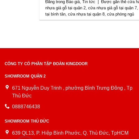
Đăng trong
Báo giá
,
Tin tức
|
Được gắn thẻ
cửa h
nhựa giả gỗ tại quận 2
,
cửa nhựa giả gỗ tại quận 7
tại bình tân
,
cửa nhựa tại quận 8
,
cửa phòng ngủ
CÔNG TY CỔ PHẦN TẬP ĐOÀN KINGDOOR
SHOWROOM QUẬN 2
671 Nguyễn Duy Trinh , phường Bình Trưng Đông , Tp
Thủ Đức
0888746438
SHOWROOM THỦ ĐỨC
639 QL13, P. Hiệp Bình Phước, Q. Thủ Đức, TpHCM