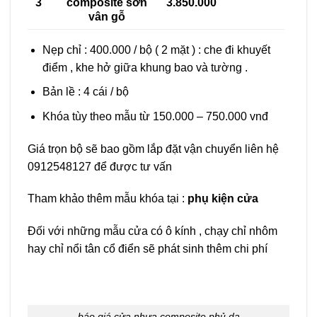
3
composite sơn
3.850.000
vân gỗ
Nẹp chỉ : 400.000 / bộ ( 2 mặt ) : che đi khuyết
điểm , khe hở giữa khung bao và tường .
Bản lề : 4 cái / bộ
Khóa tùy theo mẫu từ 150.000 – 750.000 vnđ
Giá trọn bộ sẽ bao gồm lắp đặt vận chuyển liên hệ
0912548127 để được tư vấn
Tham khảo thêm mẫu khóa tại :
phụ kiện cửa
Đối với những mẫu cửa có ô kính , chạy chỉ nhôm
hay chỉ nổi tân cổ điển sẽ phát sinh thêm chi phí
báo giá cửa nhựa composite phủ da