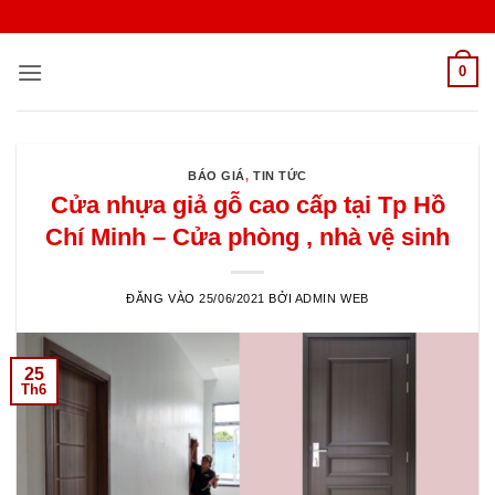
Bỏ
qua
nội
0
dung
BÁO GIÁ
,
TIN TỨC
Cửa nhựa giả gỗ cao cấp tại Tp Hồ
Chí Minh – Cửa phòng , nhà vệ sinh
ĐĂNG VÀO
25/06/2021
BỞI
ADMIN WEB
25
Th6