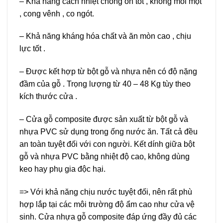
– Khả năng cách nhiệt chống ồn tốt , không mối mọt
, cong vênh , co ngót.
– Khả năng kháng hóa chất và ăn mòn cao , chịu
lực tốt .
– Được kết hợp từ bột gỗ và nhựa nên có độ nặng
đầm của gỗ . Trọng lượng từ 40 – 48 Kg tùy theo
kích thước cửa .
– Cửa gỗ composite được sản xuất từ bột gỗ và
nhựa PVC sử dụng trong ống nước ăn. Tất cả đều
an toàn tuyệt đối với con người. Kết dính giữa bột
gỗ và nhựa PVC bằng nhiệt độ cao, không dùng
keo hay phụ gia độc hại.
=> Với khả năng chịu nước tuyệt đối, nên rất phù
hợp lắp tại các môi trường độ ẩm cao như cửa vệ
sinh. Cửa nhựa gỗ composite đáp ứng đầy đủ các