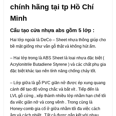
chính hãng tại tp Hồ Chí
Minh
Cấu tạo cửa nhựa abs gồm 5 lớp :
Hai lớp ngoài là DeCo – Sheet nhựa thông giúp cho
bề mặt giống như vân gỗ thật và không hút ẩm.
– Hai lớp trong là ABS Sheet là loại nhựa đặc biệt (
Acrylonitrile Butadiene Styrene ) và các chất phụ gia
đặc biệt khác tạo nên tính năng chống cháy tốt.
– Lớp giữa là gỗ PVC giãn nở được ép xung quang
cánh để tạo độ vững chắc và bắt vít . Tiếp đến là
LVL gỗ cứng , xếp thành nhiều lớp nhằm hạn chế tối
đa việc giãn nở và cong vênh . Trong cùng là
Honey-comb gia cố ở giữa nhằm tối đa việc cách
âm và cách nhiệt . Tất cả được gắn kết với nhau