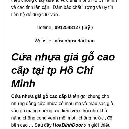
thép chống cháy tại khu vực thành phố Hồ Chí Minh
và các tỉnh lân cận . Đảm báo chất lượng và uy tín
liên hệ để được tư vấn .
Hotline :
0912548127
(
Sỹ )
Website :
cửa nhựa đài loan
Cửa nhựa giả gỗ cao
cấp tại tp Hồ Chí
Minh
Cửa nhựa giả gỗ cao cấp
là tên gọi chung cho
những dòng cửa nhựa có mẫu mã và màu sắc giả
vân gỗ mang những ưu điểm vượt trội như khả
năng chống cong vênh mối mọt , chống nước , độ
bền cao … Sau đây
HoaBinhDoor
xin giới thiệu