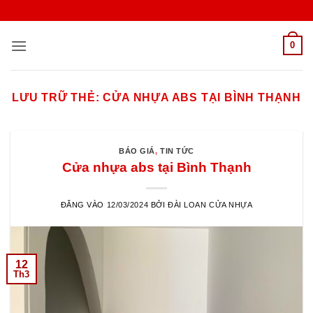
Bỏ
qua
nội
0
dung
LƯU TRỮ THẺ:
CỬA NHỰA ABS TẠI BÌNH THẠNH
BÁO GIÁ
,
TIN TỨC
Cửa nhựa abs tại Bình Thạnh
ĐĂNG VÀO
12/03/2024
BỞI
ĐÀI LOAN CỬA NHỰA
12
Th3