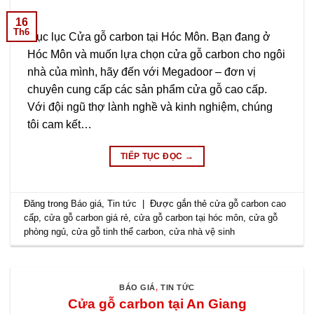
16
Th6
Mục lục Cửa gỗ carbon tại Hóc Môn. Bạn đang ở
Hóc Môn và muốn lựa chọn cửa gỗ carbon cho ngôi
nhà của mình, hãy đến với Megadoor – đơn vị
chuyên cung cấp các sản phẩm cửa gỗ cao cấp.
Với đội ngũ thợ lành nghề và kinh nghiệm, chúng
tôi cam kết…
TIẾP TỤC ĐỌC
→
Đăng trong
Báo giá
,
Tin tức
|
Được gắn thẻ
cửa gỗ carbon cao
cấp
,
cửa gỗ carbon giá rẻ
,
cửa gỗ carbon tại hóc môn
,
cửa gỗ
phòng ngủ
,
cửa gỗ tinh thể carbon
,
cửa nhà vệ sinh
BÁO GIÁ
,
TIN TỨC
Cửa gỗ carbon tại An Giang