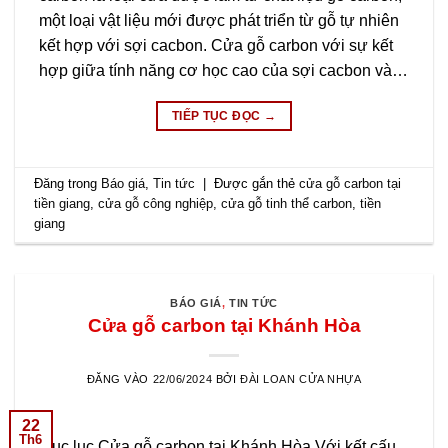
một loại vật liệu mới được phát triển từ gỗ tự nhiên
kết hợp với sợi cacbon. Cửa gỗ carbon với sự kết
hợp giữa tính năng cơ học cao của sợi cacbon và…
TIẾP TỤC ĐỌC
→
Đăng trong
Báo giá
,
Tin tức
|
Được gắn thẻ
cửa gỗ carbon tại
tiền giang
,
cửa gỗ công nghiệp
,
cửa gỗ tinh thể carbon
,
tiền
giang
BÁO GIÁ
,
TIN TỨC
Cửa gỗ carbon tại Khánh Hòa
ĐĂNG VÀO
22/06/2024
BỞI
ĐÀI LOAN CỬA NHỰA
22
Th6
Mục lục Cửa gỗ carbon tại Khánh Hòa Với kết cấu