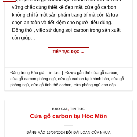
vững chắc cùng thiết kế đẹp mắt, cửa gỗ carbon
không chỉ là một sản phẩm trang trí mà còn là lựa
chọn an toàn và tiết kiệm cho người tiêu dùng.
Đồng thời, việc sử dụng sợi carbon trong sản xuất
còn giúp…
TIẾP TỤC ĐỌC
→
Đăng trong
Báo giá
,
Tin tức
|
Được gắn thẻ
cửa gỗ carbon
,
cửa gỗ carbon phòng ngủ
,
cửa gỗ carbon tại khánh hòa
,
cửa gỗ
phòng ngủ
,
cửa gỗ tinh thể carbon
,
cửa phòng ngủ cao cấp
BÁO GIÁ
,
TIN TỨC
Cửa gỗ carbon tại Hóc Môn
ĐĂNG VÀO
16/06/2024
BỞI
ĐÀI LOAN CỬA NHỰA