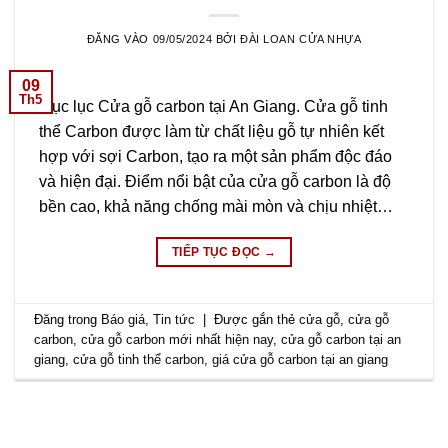
ĐĂNG VÀO
09/05/2024
BỞI
ĐÀI LOAN CỬA NHỰA
09
Th5
Mục lục Cửa gỗ carbon tại An Giang. Cửa gỗ tinh
thể Carbon được làm từ chất liệu gỗ tự nhiên kết
hợp với sợi Carbon, tạo ra một sản phẩm độc đáo
và hiện đại. Điểm nổi bật của cửa gỗ carbon là độ
bền cao, khả năng chống mài mòn và chịu nhiệt…
TIẾP TỤC ĐỌC
→
Đăng trong
Báo giá
,
Tin tức
|
Được gắn thẻ
cửa gỗ
,
cửa gỗ
carbon
,
cửa gỗ carbon mới nhất hiện nay
,
cửa gỗ carbon tại an
giang
,
cửa gỗ tinh thể carbon
,
giá cửa gỗ carbon tại an giang