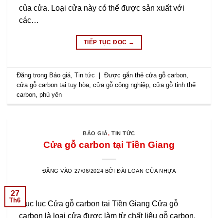
của cửa. Loại cửa này có thể được sản xuất với
các…
TIẾP TỤC ĐỌC
→
Đăng trong
Báo giá
,
Tin tức
|
Được gắn thẻ
cửa gỗ carbon
,
cửa gỗ carbon tại tuy hòa
,
cửa gỗ công nghiệp
,
cửa gỗ tinh thể
carbon
,
phú yên
BÁO GIÁ
,
TIN TỨC
Cửa gỗ carbon tại Tiền Giang
ĐĂNG VÀO
27/06/2024
BỞI
ĐÀI LOAN CỬA NHỰA
27
Th6
Mục lục Cửa gỗ carbon tại Tiền Giang Cửa gỗ
carbon là loại cửa được làm từ chất liệu gỗ carbon,