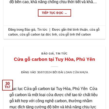
độ bền cao, khả năng chống chịu thời tiết và khả…
TIẾP TỤC ĐỌC
→
Đăng trong
Báo giá
,
Tin tức
|
Được gắn thẻ
bình thuận
,
cửa gỗ
carbon
,
cửa gỗ carbon tại đức linh
,
cửa gỗ tinh thể carbon
BÁO GIÁ
,
TIN TỨC
Cửa gỗ carbon tại Tuy Hòa, Phú Yên
ĐĂNG VÀO
30/07/2024
BỞI
ĐÀI LOAN CỬA NHỰA
30
Th7
Mục lục Cửa gỗ carbon tại Tuy Hòa, Phú Yên Cửa
gỗ carbon là một loại cửa được chế tạo từ chất liệu
gỗ kết hợp với công nghệ carbon, thường nhằm
mục đích tăng cường độ bền và khả năng chịu lực