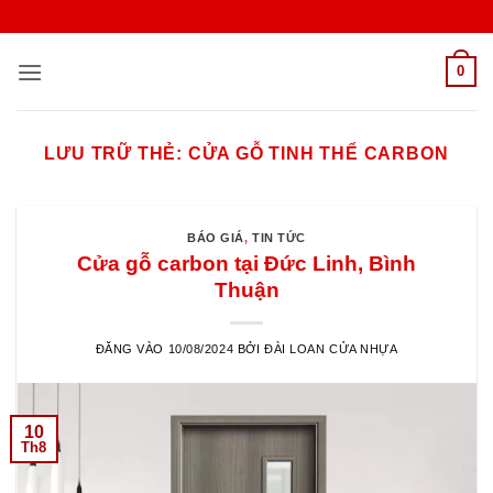
Bỏ
qua
nội
0
dung
LƯU TRỮ THẺ:
CỬA GỖ TINH THỂ CARBON
BÁO GIÁ
,
TIN TỨC
Cửa gỗ carbon tại Đức Linh, Bình
Thuận
ĐĂNG VÀO
10/08/2024
BỞI
ĐÀI LOAN CỬA NHỰA
10
Th8