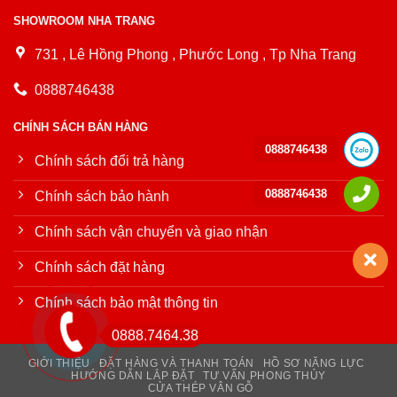
SHOWROOM NHA TRANG
731 , Lê Hồng Phong , Phước Long , Tp Nha Trang
0888746438
CHÍNH SÁCH BÁN HÀNG
0888746438
Chính sách đổi trả hàng
0888746438
Chính sách bảo hành
Chính sách vận chuyển và giao nhận
Chính sách đặt hàng
Chính sách bảo mật thông tin
0888.7464.38
GIỚI THIỆU
ĐẶT HÀNG VÀ THANH TOÁN
HỒ SƠ NĂNG LỰC
HƯỚNG DẪN LẮP ĐẶT
TƯ VẤN PHONG THỦY
CỬA THÉP VÂN GỖ