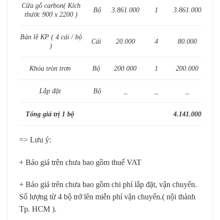
Cửa gỗ carbon
( Kích
Bộ
3.861.000
1
3.861.000
thước 900 x 2200 )
Bản lề KP ( 4 cái / bộ
Cái
20.000
4
80.000
)
Khóa tròn trơn
Bộ
200.000
1
200.000
Lắp đặt
Bộ
_
_
_
Tổng giá trị 1 bộ
4.141.000
=> Lưu ý:
+ Báo giá trên chưa bao gồm thuế VAT
+ Báo giá trên chưa bao gồm chi phí lắp đặt, vận chuyển.
Số lượng từ 4 bộ trở lên miễn phí vận chuyển.( nội thành
Tp. HCM ).