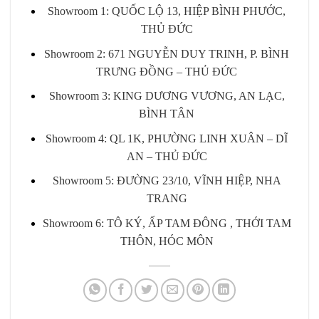
Showroom 1: QUỐC LỘ 13, HIỆP BÌNH PHƯỚC,
THỦ ĐỨC
Showroom 2: 671 NGUYỄN DUY TRINH, P. BÌNH
TRƯNG ĐỒNG – THỦ ĐỨC
Showroom 3: KING DƯƠNG VƯƠNG, AN LẠC,
BÌNH TÂN
Showroom 4: QL 1K, PHƯỜNG LINH XUÂN – DĨ
AN – THỦ ĐỨC
Showroom 5: ĐƯỜNG 23/10, VĨNH HIỆP, NHA
TRANG
Showroom 6: TÔ KÝ, ẤP TAM ĐÔNG , THỚI TAM
THÔN, HÓC MÔN