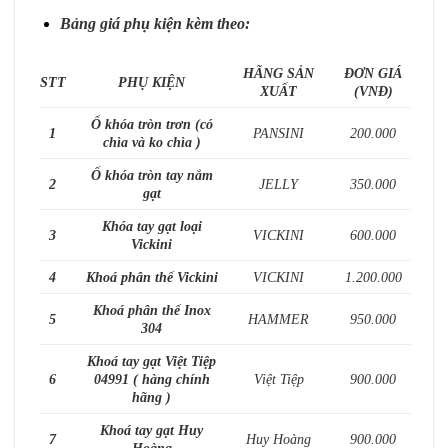
Bảng giá phụ kiện kèm theo:
HÃNG SẢN
ĐƠN GIÁ
STT
PHỤ KIỆN
XUẤT
(VNĐ)
Ổ khóa tròn trơn (có
1
PANSINI
200.000
chìa và ko chìa )
Ổ khóa tròn tay nắm
2
JELLY
350.000
gạt
Khóa tay gạt loại
3
VICKINI
600.000
Vickini
4
Khoá phân thể Vickini
VICKINI
1.200.000
Khoá phân thể Inox
5
HAMMER
950.000
304
Khoá tay gạt Việt Tiệp
6
04991 ( hàng chính
Việt Tiệp
900.000
hãng )
Khoá tay gạt Huy
7
Huy Hoàng
900.000
Hoàng