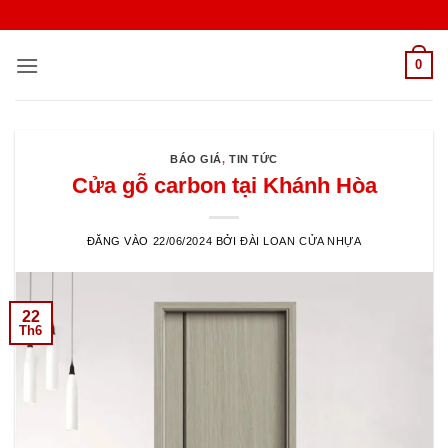
Bỏ
qua
nội
0
dung
BÁO GIÁ
,
TIN TỨC
Cửa gỗ carbon tại Khánh Hòa
ĐĂNG VÀO
22/06/2024
BỞI
ĐÀI LOAN CỬA NHỰA
22
Th6