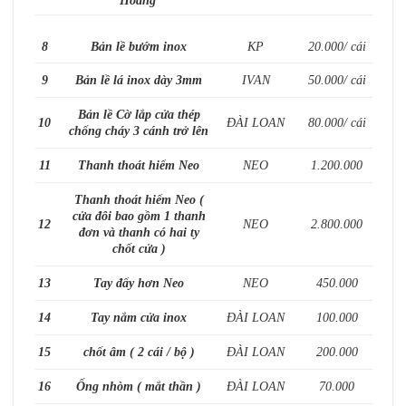
8
Bản lề bướm inox
KP
20.000/ cái
9
Bản lề lá inox dày 3mm
IVAN
50.000/ cái
Bản lề Cờ lắp cửa thép
10
ĐÀI LOAN
80.000/ cái
chống cháy 3 cánh trở lên
11
Thanh thoát hiểm Neo
NEO
1.200.000
Thanh thoát hiểm Neo (
cửa đôi bao gồm 1 thanh
12
NEO
2.800.000
đơn và thanh có hai ty
chốt cửa )
13
Tay đẩy hơn Neo
NEO
450.000
14
Tay nắm cửa inox
ĐÀI LOAN
100.000
15
chốt âm ( 2 cái / bộ )
ĐÀI LOAN
200.000
16
Ống nhòm ( mắt thần )
ĐÀI LOAN
70.000