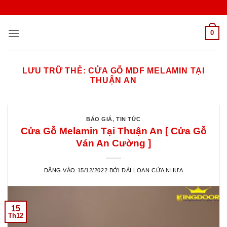
Bỏ
qua
nội
0
dung
LƯU TRỮ THẺ:
CỬA GỖ MDF MELAMIN TẠI
THUẬN AN
BÁO GIÁ
,
TIN TỨC
Cửa Gỗ Melamin Tại Thuận An [ Cửa Gỗ
Ván An Cường ]
ĐĂNG VÀO
15/12/2022
BỞI
ĐÀI LOAN CỬA NHỰA
15
Th12