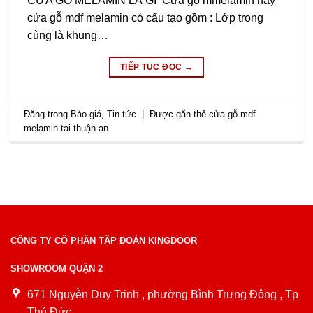
CỬA GỖ MELAMIN LÀ GÌ Cửa gỗ mmelamin hay
cửa gỗ mdf melamin có cấu tạo gồm : Lớp trong
cùng là khung…
TIẾP TỤC ĐỌC
→
Đăng trong
Báo giá
,
Tin tức
|
Được gắn thẻ
cửa gỗ mdf
melamin tại thuận an
CÔNG TY CỔ PHẦN TẬP ĐOÀN KINGDOOR
SHOWROOM QUẬN 2
671 Nguyễn Duy Trinh , phường Bình Trưng Đông , Tp
Thủ Đức