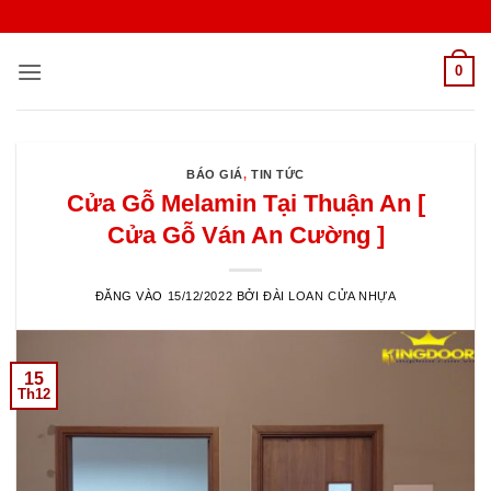
Bỏ
qua
nội
0
dung
BÁO GIÁ
,
TIN TỨC
Cửa Gỗ Melamin Tại Thuận An [
Cửa Gỗ Ván An Cường ]
ĐĂNG VÀO
15/12/2022
BỞI
ĐÀI LOAN CỬA NHỰA
15
Th12