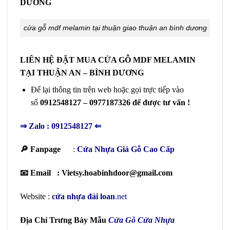
DƯƠNG
cửa gỗ mdf melamin tại thuận giao thuận an bình dương
LIÊN HỆ ĐẶT MUA CỬA GỖ MDF MELAMIN
TẠI THUẬN AN – BÌNH DƯƠNG
Để lại thông tin trên web hoặc gọi trực tiếp vào
số
0912548127 – 0977187326 để được tư vấn !
⇒
Zalo : 0912548127
⇐
🔎 Fanpage
:
Cửa Nhựa Giả Gỗ Cao Cấp
📧 Email : Vietsy.hoabinhdoor@gmail.com
Website :
cửa nhựa đài loan
.net
Địa Chỉ Trưng Bày Mẫu
Cửa Gỗ Cửa Nhựa