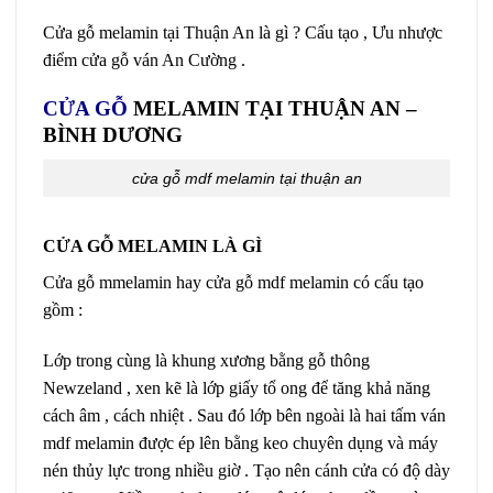
Cửa gỗ melamin tại Thuận An là gì ? Cấu tạo , Ưu nhược
điểm cửa gỗ ván An Cường .
CỬA GỖ
MELAMIN TẠI THUẬN AN –
BÌNH DƯƠNG
cửa gỗ mdf melamin tại thuận an
CỬA GỖ MELAMIN LÀ GÌ
Cửa gỗ mmelamin hay cửa gỗ mdf melamin có cấu tạo
gồm :
Lớp trong cùng là khung xương bằng gỗ thông
Newzeland , xen kẽ là lớp giấy tổ ong để tăng khả năng
cách âm , cách nhiệt . Sau đó lớp bên ngoài là hai tấm ván
mdf melamin được ép lên bằng keo chuyên dụng và máy
nén thủy lực trong nhiều giờ . Tạo nên cánh cửa có độ dày