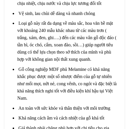
chịu nhiệt, chịu nước và chịu lực tương đối tốt
Vệ sinh, lau chùi dễ dàng và nhanh chóng
Loại gỗ này rất đa dạng về màu sắc, hoa văn bề mặt
với khoảng 240 mẫu khác nhau từ các màu trơn (
trắng, xám, đen, ghi….) đến các màu vân gỗ độc đáo (
tần bì, óc chó, cẩm, xoan đào, sồi…) giúp người tiêu
dùng có thể lựa chọn theo sở thích của mình và phù
hợp với không gian nội thất xung quanh.
Gỗ công nghiệp MDF phủ Melamine có khả năng
khắc phục được một số nhược điểm của gỗ tự nhiên
như mối mọt, nứt nẻ, cong vênh, co ngót và đặc biệt là
khả năng thích nghi tốt với điều kiện khí hậu tại Việt
Nam.
An toàn với sức khỏe và thân thiện với môi trường
Khả năng cách âm và cách nhiệt của gỗ khá tốt
Giá thành phải chăng phù hợp với chi tiêu cho gia