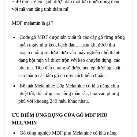
~ 40 mm . Viền cạnh được dán một lớp nhựa đồng màu
với mã ván tăng tính thẩm mĩ .
MDF melamin là gì ?
Code gỗ MDF được sản xuất từ các cây gỗ rừng trồng
ngắn ngày như keo, bạch đàn,….sau khi được thu
hoạch chúng sẽ được đưa vào máy nghiền nhỏ thành
dạng bột mịn và được trộn với keo chuyên dụng, các
phụ gia. Tiếp đến chúng sẽ được nén ép dưới áp suất
cao thành các tấm gỗ có quy cách tiêu chuẩn.
Bề mặt Melamine: Lớp Melamine có khả năng chịu
nhiệt tốt, độ cứng cao cùng màu sắc, hoa văn phong
phú với khoảng 240 mẫu khác nhau.
ƯU ĐIỂM ỨNG DỤNG CỬA GỖ MDF PHỦ
MELAMIN
Gỗ công nghiệp MDF phủ Melamine có khả năng