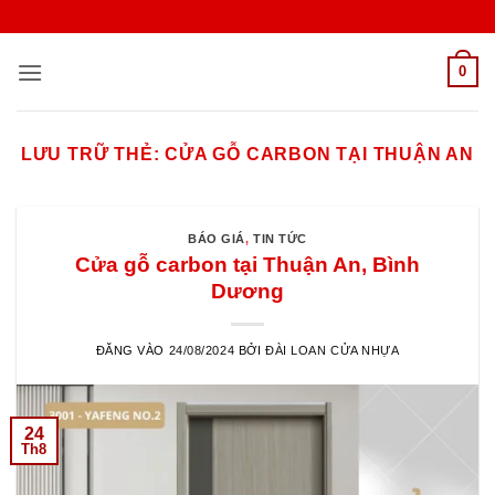
Bỏ
qua
nội
0
dung
LƯU TRỮ THẺ:
CỬA GỖ CARBON TẠI THUẬN AN
BÁO GIÁ
,
TIN TỨC
Cửa gỗ carbon tại Thuận An, Bình
Dương
ĐĂNG VÀO
24/08/2024
BỞI
ĐÀI LOAN CỬA NHỰA
24
Th8