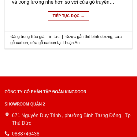
và trọng lượng nhẹ hơn so với cửa gỗ truyền…
TIẾP TỤC ĐỌC
→
Đăng trong
Báo giá
,
Tin tức
|
Được gắn thẻ
bình dương
,
cửa
gỗ carbon
,
cửa gỗ carbon tại Thuận An
CÔNG TY CỔ PHẦN TẬP ĐOÀN KINGDOOR
SHOWROOM QUẬN 2
671 Nguyễn Duy Trinh , phường Bình Trưng Đông , Tp
Thủ Đức
0888746438