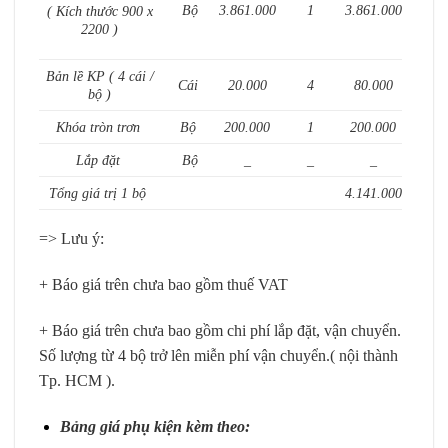
Bộ
3.861.000
1
3.861.000
( Kích thước 900 x
2200 )
Bản lề KP ( 4 cái /
Cái
20.000
4
80.000
bộ )
Khóa tròn trơn
Bộ
200.000
1
200.000
Lắp đặt
Bộ
_
_
_
Tổng giá trị 1 bộ
4.141.000
=> Lưu ý:
+ Báo giá trên chưa bao gồm thuế VAT
+ Báo giá trên chưa bao gồm chi phí lắp đặt, vận chuyển.
Số lượng từ 4 bộ trở lên miễn phí vận chuyển.( nội thành
Tp. HCM ).
Bảng giá phụ kiện kèm theo: