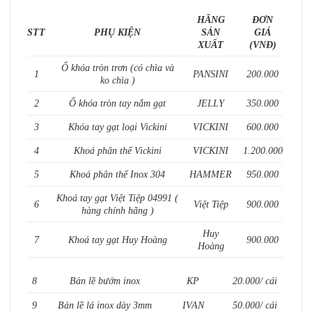
HÃNG
ĐƠN
STT
PHỤ KIỆN
SẢN
GIÁ
XUẤT
(VNĐ)
Ổ khóa tròn trơn (có chìa và
1
PANSINI
200.000
ko chìa )
2
Ổ khóa tròn tay nắm gạt
JELLY
350.000
3
Khóa tay gạt loại Vickini
VICKINI
600.000
4
Khoá phân thể Vickini
VICKINI
1.200.000
5
Khoá phân thể Inox 304
HAMMER
950.000
Khoá tay gạt Việt Tiệp 04991 (
6
Việt Tiệp
900.000
hàng chính hãng )
Huy
7
Khoá tay gạt Huy Hoàng
900.000
Hoàng
8
Bản lề bướm inox
KP
20.000/ cái
9
Bản lề lá inox dày 3mm
IVAN
50.000/ cái