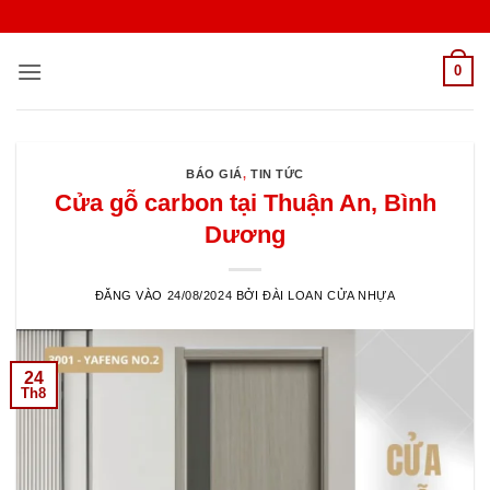
Bỏ
qua
nội
0
dung
BÁO GIÁ
,
TIN TỨC
Cửa gỗ carbon tại Thuận An, Bình
Dương
ĐĂNG VÀO
24/08/2024
BỞI
ĐÀI LOAN CỬA NHỰA
24
Th8