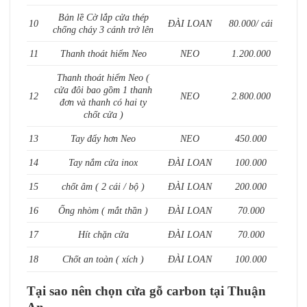
Bản lề Cờ lắp cửa thép
10
ĐÀI LOAN
80.000/ cái
chống cháy 3 cánh trở lên
11
Thanh thoát hiểm Neo
NEO
1.200.000
Thanh thoát hiểm Neo (
cửa đôi bao gồm 1 thanh
12
NEO
2.800.000
đơn và thanh có hai ty
chốt cửa )
13
Tay đẩy hơn Neo
NEO
450.000
14
Tay nắm cửa inox
ĐÀI LOAN
100.000
15
chốt âm ( 2 cái / bộ )
ĐÀI LOAN
200.000
16
Ống nhòm ( mắt thần )
ĐÀI LOAN
70.000
17
Hít chặn cửa
ĐÀI LOAN
70.000
18
Chốt an toàn ( xích )
ĐÀI LOAN
100.000
Tại sao nên chọn cửa gỗ carbon tại Thuận