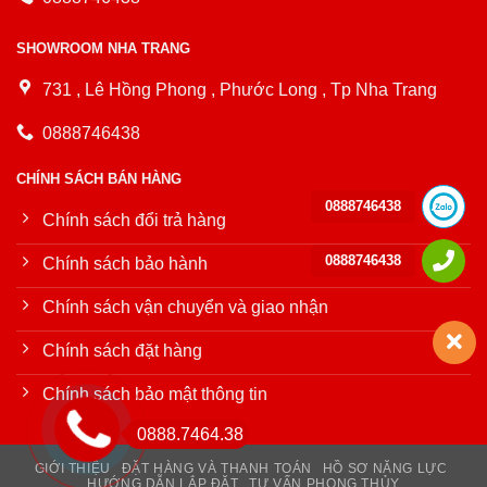
SHOWROOM NHA TRANG
731 , Lê Hồng Phong , Phước Long , Tp Nha Trang
0888746438
CHÍNH SÁCH BÁN HÀNG
0888746438
Chính sách đổi trả hàng
0888746438
Chính sách bảo hành
Chính sách vận chuyển và giao nhận
Chính sách đặt hàng
Chính sách bảo mật thông tin
0888.7464.38
GIỚI THIỆU
ĐẶT HÀNG VÀ THANH TOÁN
HỒ SƠ NĂNG LỰC
HƯỚNG DẪN LẮP ĐẶT
TƯ VẤN PHONG THỦY