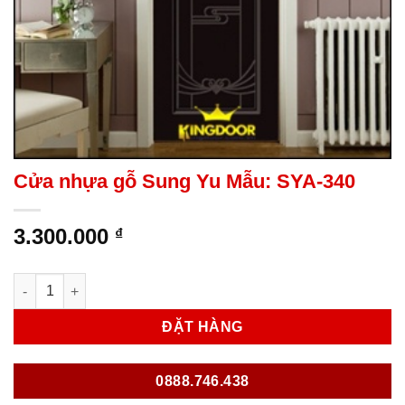
Cửa nhựa gỗ Sung Yu Mẫu: SYA-340
3.300.000
₫
Cửa nhựa gỗ Sung Yu Mẫu: SYA-340 số lượng
ĐẶT HÀNG
0888.746.438