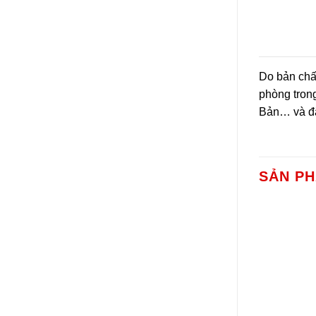
Do bản chấ
phòng tron
Bản… và đặ
SẢN P