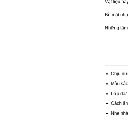
Vật liệu n
Bề mặt nhự
Những tấm 
Chịu nư
Màu sắc 
Lớp da/ 
Cách âm 
Nhẹ nhà