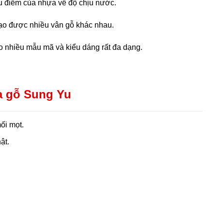
ưu điểm của nhựa về độ chịu nước.
tạo được nhiều vân gỗ khác nhau.
 nhiều mẫu mã và kiểu dáng rất đa dạng.
a gỗ Sung Yu
ối mọt.
ật.