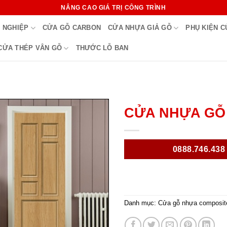
NÂNG CAO GIÁ TRỊ CÔNG TRÌNH
 NGHIỆP
CỬA GỖ CARBON
CỬA NHỰA GIẢ GỖ
PHỤ KIỆN 
CỬA THÉP VÂN GỖ
THƯỚC LỖ BAN
CỬA NHỰA GỖ 
0888.746.438
Danh mục:
Cửa gỗ nhựa composit