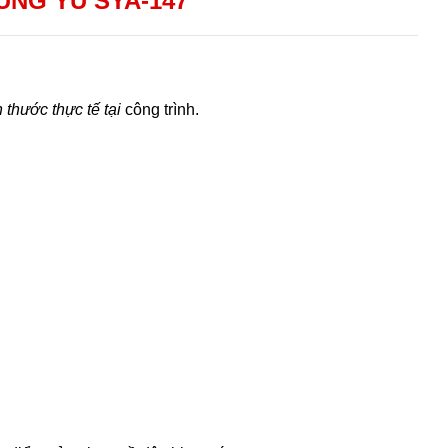
UNG YU SYA-147
 thước thực tế tại
công trình.