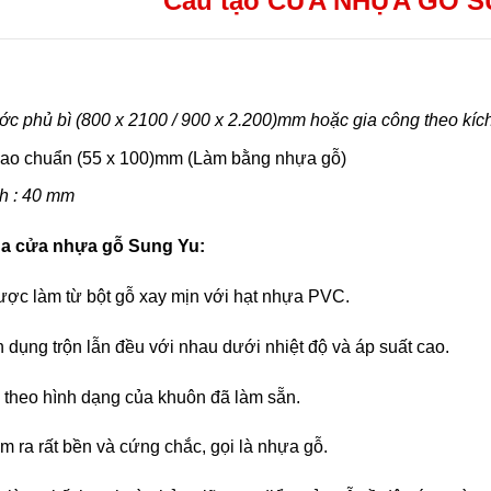
Cấu tạo CỬA NHỰA GỖ S
ớc phủ bì (800 x 2100 / 900 x 2.200)mm hoặc gia công theo kích
ao chuẩn (55 x 100)mm (Làm bằng nhựa gỗ)
h : 40 mm
ủa cửa nhựa gỗ Sung Yu:
ợc làm từ bột gỗ xay mịn với hạt nhựa PVC.
dụng trộn lẫn đều với nhau dưới nhiệt độ và áp suất cao.
 theo hình dạng của khuôn đã làm sẵn.
àm ra rất bền và cứng chắc, gọi là nhựa gỗ.