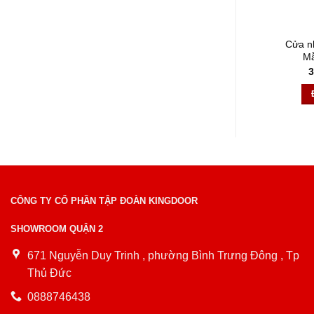
Cửa n
Mẫ
3
CÔNG TY CỔ PHẦN TẬP ĐOÀN KINGDOOR
SHOWROOM QUẬN 2
671 Nguyễn Duy Trinh , phường Bình Trưng Đông , Tp
Thủ Đức
0888746438