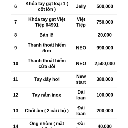
Khóa tay gạt loại 1 (
6
Jelly
500,000
cốt lớn )
Khóa tay gạt Việt
Việt
7
750,000
Tiệp 04991
Tiệp
8
Bản lề
20,000
Thanh thoát hiểm
9
NEO
990,000
đơn
Thanh thoát hiểm
10
NEO
2,500,000
cửa đôi
New
11
Tay đẩy hơi
380,000
start
Đài
12
Tay nắm inox
100,000
loan
Đài
13
Chốt âm ( 2 cái / bộ )
200,000
loan
Ống nhòm ( mắt
Đài
14
40,000