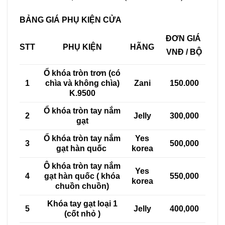
BẢNG GIÁ PHỤ KIỆN CỬA
ĐƠN GIÁ
STT
PHỤ KIỆN
HÃNG
VNĐ / BỘ
Ổ khóa tròn trơn (có
1
chìa và không chìa)
Zani
150.000
K.9500
Ổ khóa tròn tay nắm
2
Jelly
300,000
gạt
Ổ khóa tròn tay nắm
Yes
3
500,000
gạt hàn quốc
korea
Ô khóa tròn tay nắm
Yes
4
gạt hàn quốc ( khóa
550,000
korea
chuồn chuồn)
Khóa tay gạt loại 1
5
Jelly
400,000
(cốt nhỏ )