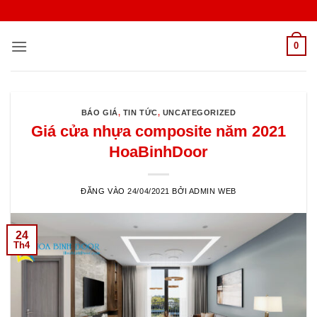
Bỏ
qua
nội
0
dung
BÁO GIÁ
,
TIN TỨC
,
UNCATEGORIZED
Giá cửa nhựa composite năm 2021
HoaBinhDoor
ĐĂNG VÀO
24/04/2021
BỞI
ADMIN WEB
24
Th4