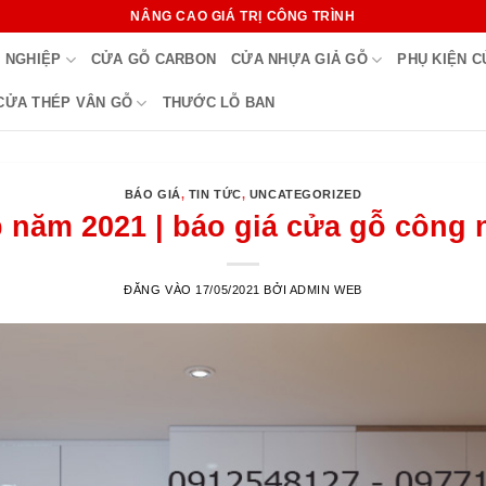
NÂNG CAO GIÁ TRỊ CÔNG TRÌNH
 NGHIỆP
CỬA GỖ CARBON
CỬA NHỰA GIẢ GỖ
PHỤ KIỆN 
CỬA THÉP VÂN GỖ
THƯỚC LỖ BAN
BÁO GIÁ
,
TIN TỨC
,
UNCATEGORIZED
 năm 2021 | báo giá cửa gỗ công
ĐĂNG VÀO
17/05/2021
BỞI
ADMIN WEB