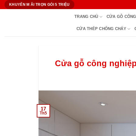
Bỏ
KHUYẾN M ÃI TRỌN GÓI 5 TRIỆU
qua
TRANG CHỦ
CỬA GỖ CÔNG
nội
dung
CỬA THÉP CHỐNG CHÁY
Cửa gỗ công nghiệp
17
Th5