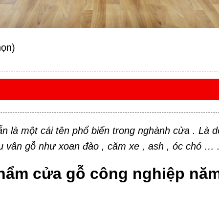
họn)
 là một cái tên phổ biến trong nghành cửa . Là 
 vân gỗ như xoan đào , căm xe , ash , óc chó … 
hẩm cửa gỗ công nghiệp năm