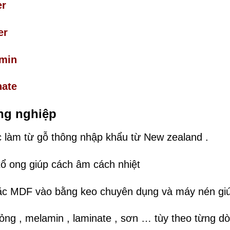
er
er
min
nate
ông nghiệp
làm từ gỗ thông nhập khẩu từ New zealand .
tổ ong giúp cách âm cách nhiệt
c MDF vào bằng keo chuyên dụng và máy nén giúp
ng , melamin , laminate , sơn … tùy theo từng d