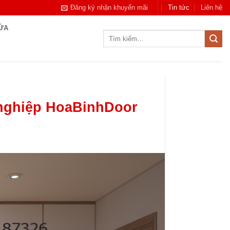
Đăng ký nhận khuyến mãi
Tin tức
Liên hệ
CỬA
Tìm
kiếm:
 nghiệp HoaBinhDoor