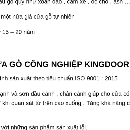
u gỗ quý như xoan đào , căm xe , óc chó , ash 
 một nửa giá cửa gỗ tự nhiên
ừ 15 – 20 năm
ỬA GỖ CÔNG NGHIỆP KINGDOOR
ình sản xuất theo tiêu chuẩn ISO 9001 : 2015
ạnh và sơn đầu cánh , chân cánh giúp cho cửa có
mĩ khi quan sát từ trên cao xuống . Tăng khả năng
 với những sản phẩm sản xuất lỗi.