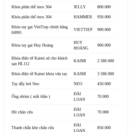
Khóa phân thể inox 304
JELLY
800.000
Khóa phân thể inox 304
HAMMER
950.000
Khóa tay gạt VietTiep chính hãng
VIETTIEP
900.000
04991
HUY
Khóa tay gạt Huy Hoàng
900.000
HOÀNG
Khóa điện tử Kaimi sd cho khách
KAIMI
2.580.000
sạn HL112
Khóa điện tử Kaimi khóa vân tay
KAIMI
3.580.000
Tay đẩy hơi Neo
NEO
450.000
ĐÀI
Ống nhòm ( mắt thần )
70.000
LOAN
ĐÀI
Hít chặn cửa
70.000
LOAN
ĐÀI
Thanh chắn khe chân cửa
850.000
LOAN