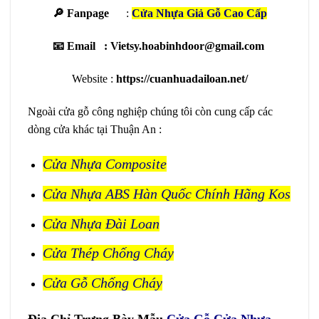
🔎 Fanpage
:
Cửa Nhựa Giả Gỗ Cao Cấp
📧 Email : Vietsy.hoabinhdoor@gmail.com
Website :
https://cuanhuadailoan.net/
Ngoài cửa gỗ công nghiệp chúng tôi còn cung cấp các
dòng cửa khác tại Thuận An :
Cửa Nhựa Composite
Cửa Nhựa ABS Hàn Quốc
Chính Hãng Kos
Cửa Nhựa Đài Loan
Cửa Thép Chống Cháy
Cửa Gỗ Chống Cháy
Địa Chỉ Trưng Bày Mẫu
Cửa Gỗ Cửa Nhựa