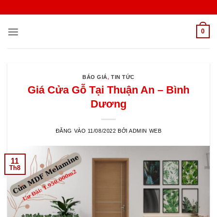
Bỏ
qua
nội
0
dung
BÁO GIÁ
,
TIN TỨC
Giá Cửa Gỗ Tại Thuận An – Bình
Dương
ĐĂNG VÀO
11/08/2022
BỞI
ADMIN WEB
11
Th8