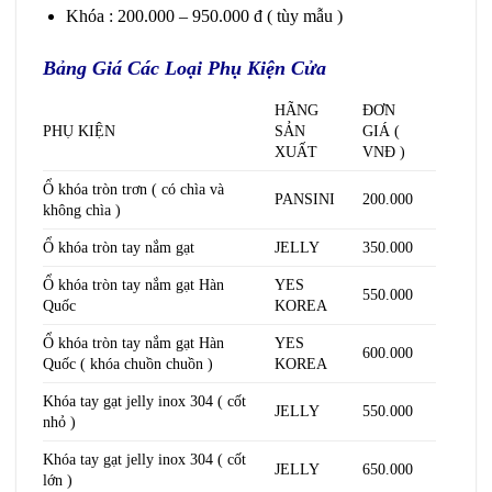
Khóa : 200.000 – 950.000 đ ( tùy mẫu )
Bảng Giá Các Loại Phụ Kiện Cửa
HÃNG
ĐƠN
PHỤ KIỆN
SẢN
GIÁ (
XUẤT
VNĐ )
Ổ khóa tròn trơn ( có chìa và
PANSINI
200.000
không chìa )
Ổ khóa tròn tay nắm gạt
JELLY
350.000
Ổ khóa tròn tay nắm gạt Hàn
YES
550.000
Quốc
KOREA
Ổ khóa tròn tay nắm gạt Hàn
YES
600.000
Quốc ( khóa chuồn chuồn )
KOREA
Khóa tay gạt jelly inox 304 ( cốt
JELLY
550.000
nhỏ )
Khóa tay gạt jelly inox 304 ( cốt
JELLY
650.000
lớn )