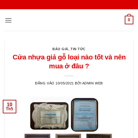
Bỏ
qua
nội
0
dung
BÁO GIÁ
,
TIN TỨC
Cửa nhựa giả gỗ loại nào tốt và nên
mua ở đâu ?
ĐĂNG VÀO
10/05/2021
BỞI
ADMIN WEB
10
Th5