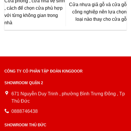
Cửa phòng , cửa nhà vệ sinh
Cửa nhựa giả gỗ và cửa gỗ
, cách để chọn cửa phù hợp
công nghiệp nên lựa chọn
với từng không gian trong
loại nào thay cho cửa gỗ
nhà
CÔNG TY CỔ PHẦN TẬP ĐOÀN KINGDOOR
SHOWROOM QUẬN 2
671 Nguyễn Duy Trinh , phường Bình Trưng Đông , Tp
Thủ Đức
0888746438
SHOWROOM THỦ ĐỨC