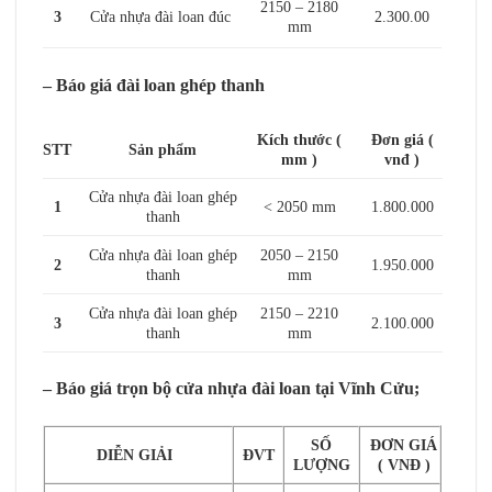
2150 – 2180
3
Cửa nhựa đài loan đúc
2.300.00
mm
– Báo giá đài loan ghép thanh
Kích thước (
Đơn giá (
STT
Sản phẩm
mm )
vnđ )
Cửa nhựa đài loan ghép
1
< 2050 mm
1.800.000
thanh
Cửa nhựa đài loan ghép
2050 – 2150
2
1.950.000
thanh
mm
Cửa nhựa đài loan ghép
2150 – 2210
3
2.100.000
thanh
mm
– Báo giá trọn bộ cửa nhựa đài loan tại Vĩnh Cửu;
SỐ
ĐƠN GIÁ
DIỄN GIẢI
ĐVT
LƯỢNG
( VNĐ )