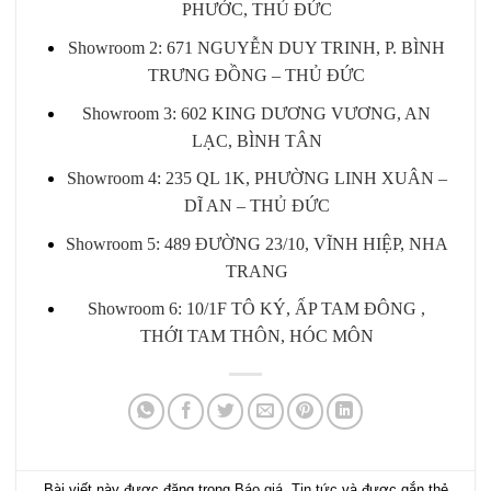
PHƯỚC, THỦ ĐỨC
Showroom 2: 671 NGUYỄN DUY TRINH, P. BÌNH
TRƯNG ĐỒNG – THỦ ĐỨC
Showroom 3: 602 KING DƯƠNG VƯƠNG, AN
LẠC, BÌNH TÂN
Showroom 4: 235 QL 1K, PHƯỜNG LINH XUÂN –
DĨ AN – THỦ ĐỨC
Showroom 5: 489 ĐƯỜNG 23/10, VĨNH HIỆP, NHA
TRANG
Showroom 6: 10/1F TÔ KÝ, ẤP TAM ĐÔNG ,
THỚI TAM THÔN, HÓC MÔN
Bài viết này được đăng trong
Báo giá
,
Tin tức
và được gắn thẻ