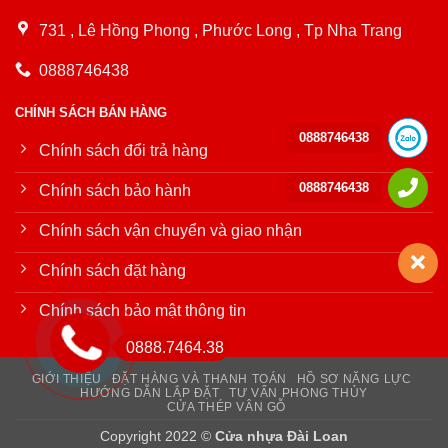
731 , Lê Hồng Phong , Phước Long , Tp Nha Trang
0888746438
CHÍNH SÁCH BÁN HÀNG
0888746438
Chính sách đổi trả hàng
0888746438
Chính sách bảo hành
Chính sách vận chuyển và giao nhận
Chính sách đặt hàng
Chính sách bảo mật thông tin
0888.7464.38
GIỚI THIỆU
ĐẶT HÀNG VÀ THANH TOÁN
HỒ SƠ NĂNG LỰC
HƯỚNG DẪN LẮP ĐẶT
TƯ VẤN PHONG THỦY
CỬA THÉP VÂN GỖ
Copyright 2022 ©
Cửa nhựa Đài Loan