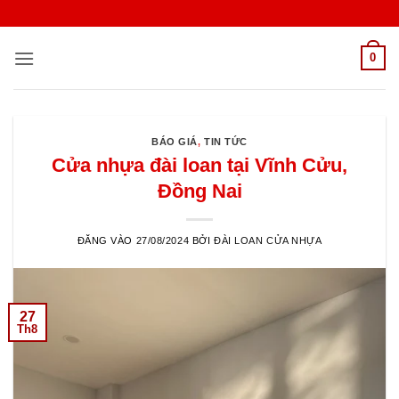
Bỏ
qua
nội
0
dung
BÁO GIÁ
,
TIN TỨC
Cửa nhựa đài loan tại Vĩnh Cửu,
Đồng Nai
ĐĂNG VÀO
27/08/2024
BỞI
ĐÀI LOAN CỬA NHỰA
27
Th8