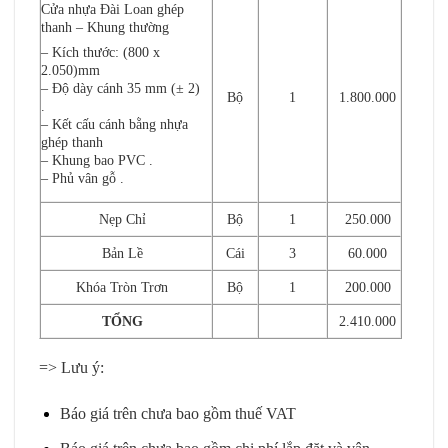
Cửa nhựa Đài Loan
ghép
thanh – Khung thường
– Kích thước: (800 x
2.050)mm
– Độ dày cánh 35 mm (± 2)
Bộ
1
1.800.000
.
– Kết cấu cánh bằng nhựa
ghép thanh
– Khung bao PVC .
– Phủ vân gỗ .
Nẹp Chỉ
Bộ
1
250.000
Bản Lề
Cái
3
60.000
Khóa Tròn Trơn
Bộ
1
200.000
TỔNG
2.410.000
=> Lưu ý:
Báo giá trên chưa bao gồm thuế VAT