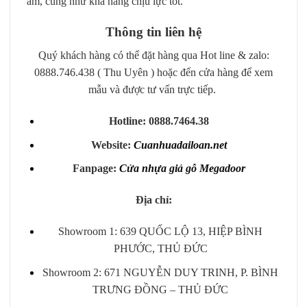
ẩm, cũng như khả năng chịu lực tốt.
Thông tin liên hệ
Quý khách hàng có thể đặt hàng qua Hot line & zalo:
0888.746.438 ( Thu Uyên ) hoặc đến cửa hàng để xem
mẫu và được tư vấn trực tiếp.
Hotline: 0888.7464.38
Website:
Cuanhuadailoan.net
Fanpage:
Cửa nhựa giả gỗ Megadoor
Địa chỉ:
Showroom 1: 639 QUỐC LỘ 13, HIỆP BÌNH
PHƯỚC, THỦ ĐỨC
Showroom 2: 671 NGUYỄN DUY TRINH, P. BÌNH
TRƯNG ĐỒNG – THỦ ĐỨC