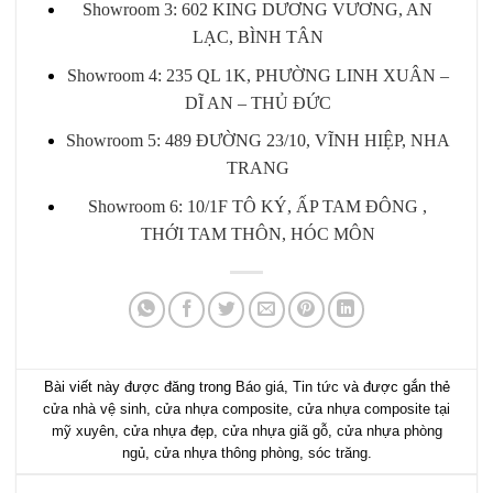
Showroom 3: 602 KING DƯƠNG VƯƠNG, AN
LẠC, BÌNH TÂN
Showroom 4: 235 QL 1K, PHƯỜNG LINH XUÂN –
DĨ AN – THỦ ĐỨC
Showroom 5: 489 ĐƯỜNG 23/10, VĨNH HIỆP, NHA
TRANG
Showroom 6: 10/1F TÔ KÝ, ẤP TAM ĐÔNG ,
THỚI TAM THÔN, HÓC MÔN
Bài viết này được đăng trong
Báo giá
,
Tin tức
và được gắn thẻ
cửa nhà vệ sinh
,
cửa nhựa composite
,
cửa nhựa composite tại
mỹ xuyên
,
cửa nhựa đẹp
,
cửa nhựa giã gỗ
,
cửa nhựa phòng
ngủ
,
cửa nhựa thông phòng
,
sóc trăng
.