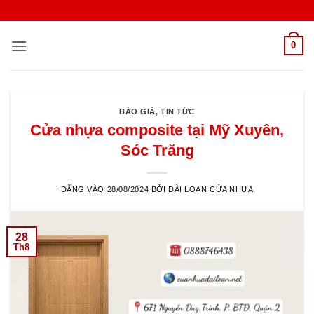
Bỏ
qua
nội
0
dung
BÁO GIÁ
,
TIN TỨC
Cửa nhựa composite tại Mỹ Xuyên,
Sóc Trăng
ĐĂNG VÀO
28/08/2024
BỞI
ĐÀI LOAN CỬA NHỰA
28
Th8