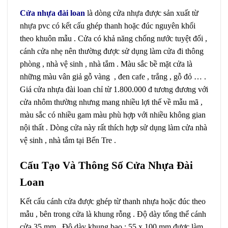
Cửa nhựa đài loan
là dòng cửa nhựa được sản xuất từ
nhựa pvc có kết cấu ghép thanh hoặc đúc nguyên khối
theo khuôn mẫu . Cửa có khả năng chống nước tuyệt đối ,
cánh cửa nhẹ nên thường được sử dụng làm cửa đi thông
phòng , nhà vệ sinh , nhà tắm . Màu sắc bề mặt cửa là
những màu vân giả gỗ vàng , đen cafe , trắng , gỗ đỏ … .
Giá cửa nhựa đài loan chỉ từ 1.800.000 đ tương đương với
cửa nhôm thường nhưng mang nhiều lợi thế về mẫu mã ,
màu sắc có nhiều gam màu phù hợp với nhiều không gian
nội thất . Dòng cửa này rất thích hợp sử dụng làm cửa nhà
vệ sinh , nhà tắm tại Bến Tre .
Cấu Tạo Và Thông Số Cửa Nhựa Đài
Loan
Kết cấu cánh cửa được ghép từ thanh nhựa hoặc đúc theo
mẫu , bên trong cửa là khung rỗng . Độ dày tổng thể cánh
cửa 35 mm . Độ dày khung bao : 55 x 100 mm được làm