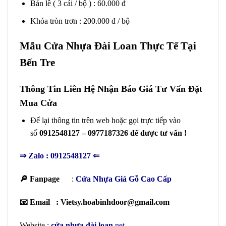
Bản lề ( 3 cái / bộ ) : 60.000 đ
Khóa tròn trơn : 200.000 đ / bộ
Mẫu Cửa Nhựa Đài Loan Thực Tế Tại
Bến Tre
Thông Tin Liên Hệ Nhận Báo Giá Tư Vấn Đặt
Mua Cửa
Để lại thông tin trên web hoặc gọi trực tiếp vào
số
0912548127 – 0977187326 để được tư vấn !
⇒
Zalo : 0912548127
⇐
🔎 Fanpage
:
Cửa Nhựa Giả Gỗ Cao Cấp
📧 Email : Vietsy.hoabinhdoor@gmail.com
Website :
cửa nhựa đài loan
.net