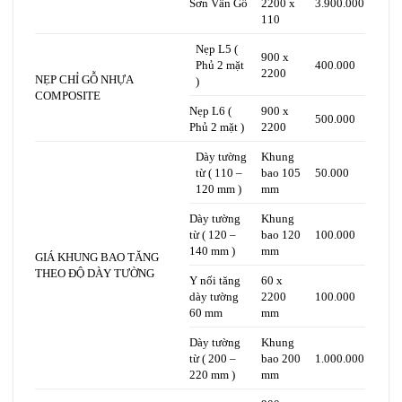
Sơn Vân Gỗ
2200 x
3.900.000
110
Nẹp L5 (
900 x
Phủ 2 mặt
400.000
2200
NẸP CHỈ GỖ NHỰA
)
COMPOSITE
Nẹp L6 (
900 x
500.000
Phủ 2 mặt )
2200
Dày tường
Khung
từ ( 110 –
bao 105
50.000
120 mm )
mm
Dày tường
Khung
từ ( 120 –
bao 120
100.000
140 mm )
mm
GIÁ KHUNG BAO TĂNG
THEO ĐỘ DÀY TƯỜNG
Y nối tăng
60 x
dày tường
2200
100.000
60 mm
mm
Dày tường
Khung
từ ( 200 –
bao 200
1.000.000
220 mm )
mm