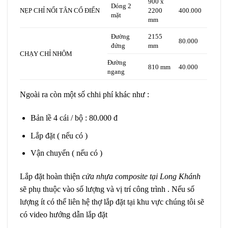
900 x
Dóng 2
NẸP CHỈ NỔI TÂN CỔ ĐIỂN
2200
400.000
mặt
mm
Đường
2155
80.000
đứng
mm
CHẠY CHỈ NHÔM
Đường
810 mm
40.000
ngang
Ngoài ra còn một số chhi phí khác như :
Bản lề 4 cái / bộ : 80.000 đ
Lắp đặt ( nếu có )
Vận chuyển ( nếu có )
Lắp đặt hoàn thiện
cửa nhựa composite tại Long Khánh
sẽ phụ thuộc vào số lượng và vị trí công trình . Nếu số
lượng ít có thể liên hệ thợ lắp đặt tại khu vực chúng tôi sẽ
có video hướng dẫn lắp đặt