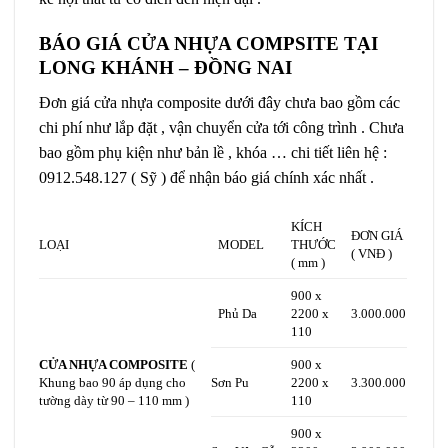
BÁO GIÁ CỬA NHỰA COMPSITE TẠI
LONG KHÁNH – ĐỒNG NAI
Đơn giá cửa nhựa composite dưới đây chưa bao gồm các
chi phí như lắp đặt , vận chuyển cửa tới công trình . Chưa
bao gồm phụ kiện như bản lề , khóa … chi tiết liên hệ :
0912.548.127 ( Sỹ ) để nhận báo giá chính xác nhất .
KÍCH
ĐƠN GIÁ
LOẠI
MODEL
THƯỚC
( VNĐ )
( mm )
900 x
Phủ Da
2200 x
3.000.000
110
CỬA NHỰA COMPOSITE
(
900 x
Khung bao 90 áp dụng cho
Sơn Pu
2200 x
3.300.000
tường dày từ 90 – 110 mm )
110
900 x