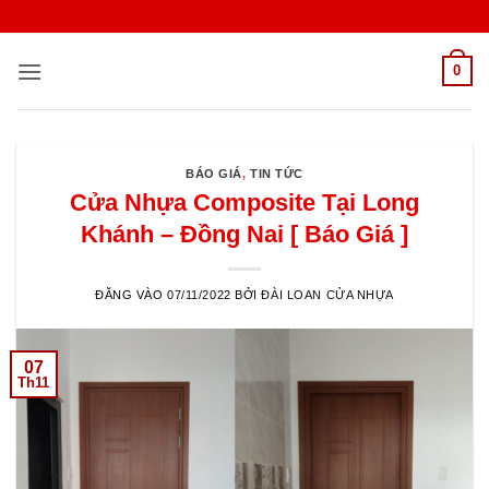
Bỏ
qua
nội
0
dung
BÁO GIÁ
,
TIN TỨC
Cửa Nhựa Composite Tại Long
Khánh – Đồng Nai [ Báo Giá ]
ĐĂNG VÀO
07/11/2022
BỞI
ĐÀI LOAN CỬA NHỰA
07
Th11