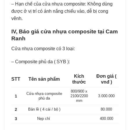
– Hạn chế của cửa nhựa composite: Không dùng
được ở vị trí có ánh nắng chiếu vào, dễ bị cong
vênh.
IV, Báo giá cửa nhựa composite tại Cam
Ranh
Cửa nhựa composite có 3 loại:
– Composite phủ da ( SYB ):
Kích
Đơn giá (
STT
Tên sản phẩm
thước
vnđ )
800/900 x
Cửa nhựa composite
1
2100/2200
3.000.000
phủ da
mm
2
Bản lề ( 4 cái / bộ )
80.000
3
Nẹp chỉ
400.000