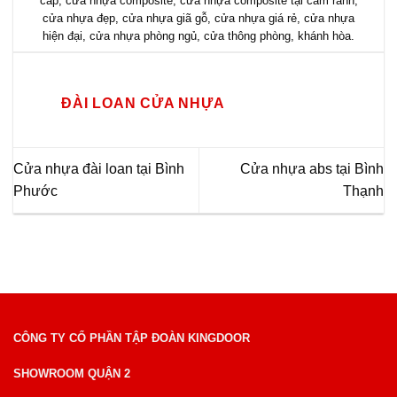
cấp
,
cửa nhựa composite
,
cửa nhựa composite tại cam ranh
,
cửa nhựa đẹp
,
cửa nhựa giã gỗ
,
cửa nhựa giá rẻ
,
cửa nhựa
hiện đại
,
cửa nhựa phòng ngủ
,
cửa thông phòng
,
khánh hòa
.
ĐÀI LOAN CỬA NHỰA
Cửa nhựa đài loan tại Bình
Cửa nhựa abs tại Bình
Phước
Thạnh
CÔNG TY CỔ PHẦN TẬP ĐOÀN KINGDOOR
SHOWROOM QUẬN 2