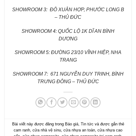
SHOWROOM 3: ĐÔ XUÂN HỢP, PHƯỚC LONG B
– THỦ ĐỨC
SHOWROOM 4: QUỐC LỘ 1K DĨ AN BÌNH
DƯƠNG
SHOWROOM 5: ĐƯỜNG 23/10 VĨNH HIỆP, NHA
TRANG
SHOWROOM 7: 671 NGUYỄN DUY TRINH, BÌNH
TRƯNG ĐÔNG – THỦ ĐỨC
Bài viết này được đăng trong
Báo giá
,
Tin tức
và được gắn thẻ
cam ranh
,
cửa nhà vệ sinu
,
cửa nhựa an toàn
,
cửa nhựa cao