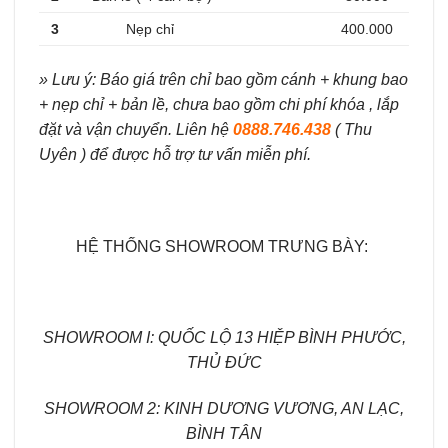
3
Nẹp chỉ
400.000
» Lưu ý: Báo giá trên chỉ bao gồm cánh + khung bao
+ nẹp chỉ + bản lề, chưa bao gồm chi phí khóa , lắp
đặt và vận chuyển. Liên hệ
0888.746.438
( Thu
Uyên ) để được hỗ trợ tư vấn miễn phí.
HỆ THỐNG SHOWROOM TRƯNG BÀY:
SHOWROOM I: QUỐC LỘ 13 HIỆP BÌNH PHƯỚC,
THỦ ĐỨC
SHOWROOM 2: KINH DƯƠNG VƯƠNG, AN LẠC,
BÌNH TÂN