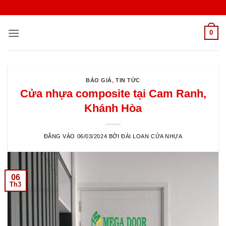
Bỏ
qua
nội
0
dung
BÁO GIÁ
,
TIN TỨC
Cửa nhựa composite tại Cam Ranh,
Khánh Hòa
ĐĂNG VÀO
06/03/2024
BỞI
ĐÀI LOAN CỬA NHỰA
06
Th3